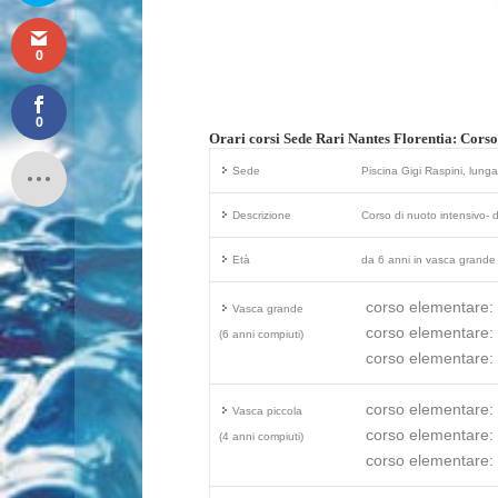
0
0
Orari corsi Sede Rari Nantes Florentia: Corso
Sede
Piscina Gigi Raspini, lung
Descrizione
Corso di nuoto intensivo- da
Età
da 6 anni in vasca grande 
corso elementare:
Vasca grande
corso elementare:
(6 anni compiuti)
corso elementare:
corso elementare:
Vasca piccola
corso elementare:
(4 anni compiuti)
corso elementare: