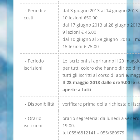
Periodi e
dal 3 giugno 2013 al 14 giugno 2013
costi
10 lezioni €50.00
dal 17 giugno 2013 al 28 giugno 2013
9 lezioni € 45.00
dal 10 giugno al 28 giugno 2013 – m
15 lezioni € 75.00
Periodo
Le iscrizioni si apriranno il 20 maggi
iscrizioni
per tutti coloro che hanno diritto di 
tutti gli iscritti al corso di aprile/mag
Il 28 maggio 2013 dalle ore 9.00 le i
aperte a tutti
.
Disponibilità
verificare prima della richiesta di isc
Orario
orario segreteria: da lunedi a venerd
iscrizioni
19.00;
tel.055/6812141 – 055/680979