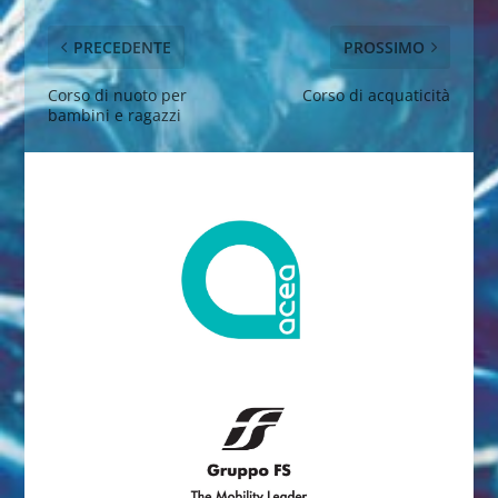
PRECEDENTE
PROSSIMO
Corso di nuoto per
Corso di acquaticità
bambini e ragazzi