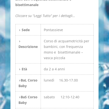
bisettimanale
Cliccare su “Leggi Tutto” per i dettagli…
Sede
Pontassieve
Corso di acquamotricità per
Descrizione
bambini, con frequenza
mono e bisettimanale –
vasca piccola
Età
da 2 a 4 anni
BaL Corso
lunedì 16.30-17.00
Baby
BaS Corso
sabato 12:10-12:40
Baby