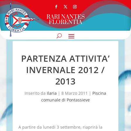
RARI NANTES
FLORENTIA
PARTENZA ATTIVITA’
INVERNALE 2012 /
2013
Inserito da
Ilaria
|
8 Marzo 2011
|
Piscina
comunale di Pontassieve
A partire da lunedi 3 settembre, riaprirà la