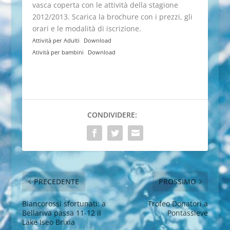
vasca coperta con le attività della stagione
2012/2013. Scarica la brochure con i prezzi, gli
orari e le modalità di iscrizione.
Attività per Adulti
Download
Atività per bambini
Download
CONDIVIDERE:
PRECEDENTE
PROSSIMO
Biancorossi sfortunati: a
Trofeo Donatori a
Bellariva passa 11-12 il
Pontassieve
Lake Iseo Brixia