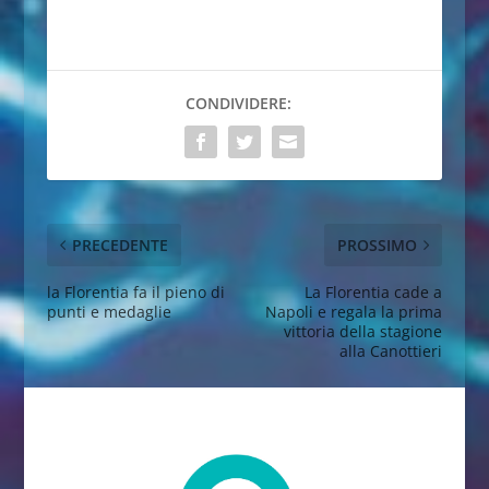
CONDIVIDERE:
PRECEDENTE
PROSSIMO
la Florentia fa il pieno di
La Florentia cade a
punti e medaglie
Napoli e regala la prima
vittoria della stagione
alla Canottieri