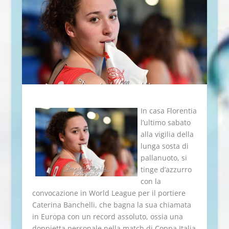
In casa Florentia
l’ultimo sabato
alla vigilia della
lunga sosta di
pallanuoto, si
tinge d’azzurro
con la
convocazione in World League per il portiere
Caterina Banchelli, che bagna la sua chiamata
in Europa con un record assoluto, ossia una
doppietta personale nella match di Coppa Italia