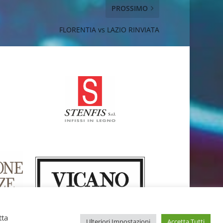
PROSSIMO
FLORENTIA vs LAZIO RINVIATA
tta
Ulteriori Impostazioni
Accetta Tutti