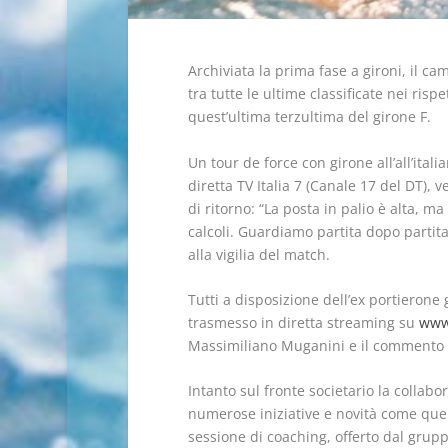
Archiviata la prima fase a gironi, il c
tra tutte le ultime classificate nei ris
quest’ultima terzultima del girone F.
Un tour de force con girone all’all’ital
diretta TV Italia 7 (Canale 17 del DT), 
di ritorno: “La posta in palio è alta, m
calcoli. Guardiamo partita dopo partita
alla vigilia del match.
Tutti a disposizione dell’ex portierone 
trasmesso in diretta streaming su
www.
Massimiliano Muganini e il commento te
Intanto sul fronte societario la collabo
numerose iniziative e novità come qu
sessione di coaching, offerto dal grup