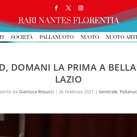
RARI NANTES FLORENTIA
TI
SOCIETÀ
PALLANUOTO
NUOTO
NUOTO ART
D, DOMANI LA PRIMA A BELLA
LAZIO
serito da
Gianluca Rosucci
|
26 Febbraio 2021
|
Generale
,
Pallanu