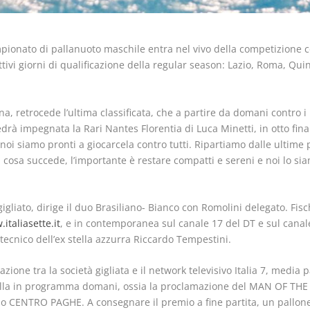
ampionato di pallanuoto maschile entra nel vivo della competizione c
pettivi giorni di qualificazione della regular season: Lazio, Roma, Q
iana, retrocede l’ultima classificata, che a partire da domani contro i
vedrà impegnata la Rari Nantes Florentia di Luca Minetti, in otto fin
a noi siamo pronti a giocarcela contro tutti. Ripartiamo dalle ultime 
 cosa succede, l’importante è restare compatti e sereni e noi lo si
gigliato, dirige il duo Brasiliano- Bianco con Romolini delegato. Fisch
italiasette.it
, e in contemporanea sul canale 17 del DT e sul canal
cnico dell’ex stella azzurra Riccardo Tempestini.
razione tra la società gigliata e il network televisivo Italia 7, media
ella in programma domani, ossia la proclamazione del MAN OF TH
po CENTRO PAGHE. A consegnare il premio a fine partita, un pallone 