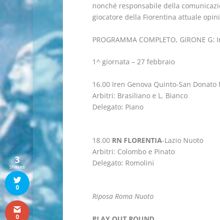
nonché responsabile della comunicazio
giocatore della Fiorentina attuale opinio
PROGRAMMA COMPLETO, GIRONE G: Iren
1^ giornata – 27 febbraio
16.00 Iren Genova Quinto-San Donato 
Arbitri: Brasiliano e L. Bianco
Delegato: Piano
18.00
RN FLORENTIA
-Lazio Nuoto
Arbitri: Colombo e Pinato
3
Delegato: Romolini
Shares
0
Riposa Roma Nuoto
0
PLAY OUT ROUND