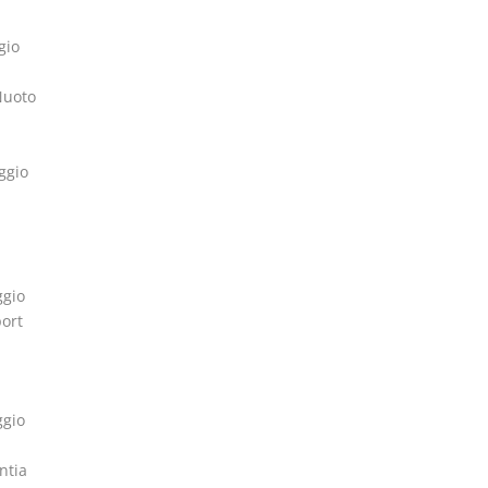
gio
Nuoto
ggio
ggio
ort
ggio
ntia