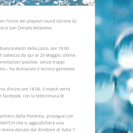
on l’inizio dei playout round (Girone G)
uinto e San Donato Milanese,
 biancocelesti della Lazio, ore 18.00
ali salvezza da qui al 29 Maggio, ultima
prestazioni positive, senza troppi
amo – ha dichiarato il tecnico genovese
io d’inizio ore 18.00, il match verrà
e facebook, con la telecronaca di
 partners della Florentia, prosegue con
E MATCH che si aggiudicherà una
Arena donato dal direttore di Italia 7,