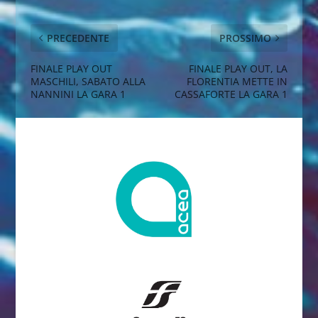
PRECEDENTE
PROSSIMO
FINALE PLAY OUT
FINALE PLAY OUT, LA
MASCHILI, SABATO ALLA
FLORENTIA METTE IN
NANNINI LA GARA 1
CASSAFORTE LA GARA 1