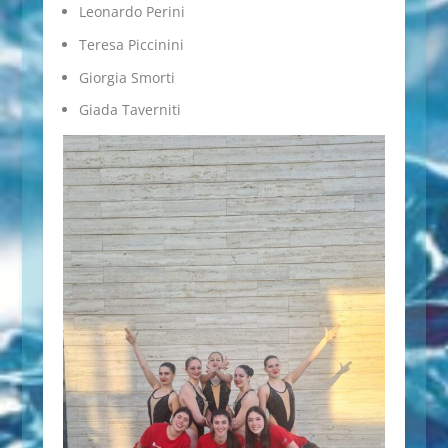
Leonardo Perini
Teresa Piccinini
Giorgia Smorti
Giada Taverniti