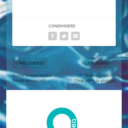
CONDIVIDERE:
PRECEDENTE
PROSSIMO
Nuoto Sincronizzato:
51° Trofeo Settecolli
Novità Assoluta!!!
Clear sotto la pioggia!