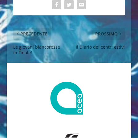
PRECEDENTE
PROSSIMO
Le giovani biancorosse
Il Diario dei centri estivi
in Finale!