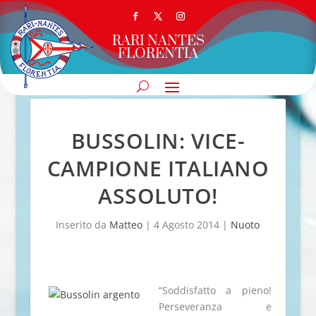
RARI NANTES
FLORENTIA
BUSSOLIN: VICE-
CAMPIONE ITALIANO
ASSOLUTO!
Inserito da
Matteo
|
4 Agosto 2014
|
Nuoto
“Soddisfatto a pieno!
Perseveranza e