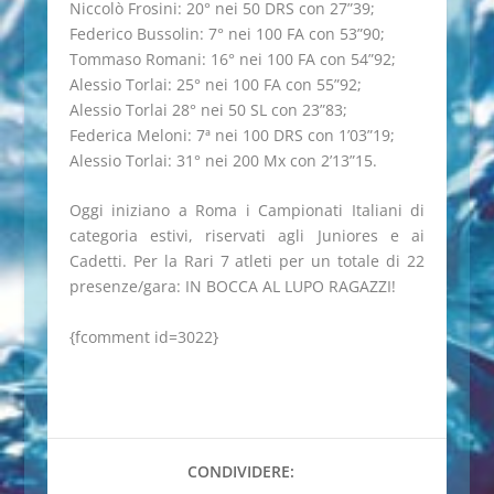
Niccolò Frosini: 20° nei 50 DRS con 27”39;
Federico Bussolin: 7° nei 100 FA con 53”90;
Tommaso Romani: 16° nei 100 FA con 54”92;
Alessio Torlai: 25° nei 100 FA con 55”92;
Alessio Torlai 28° nei 50 SL con 23”83;
Federica Meloni: 7ª nei 100 DRS con 1’03”19;
Alessio Torlai: 31° nei 200 Mx con 2’13”15.
Oggi iniziano a Roma i Campionati Italiani di
categoria estivi, riservati agli Juniores e ai
Cadetti. Per la Rari 7 atleti per un totale di 22
presenze/gara: IN BOCCA AL LUPO RAGAZZI!
{fcomment id=3022}
CONDIVIDERE: