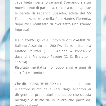
caparbietà ripagano sempre! Sperando sia un
nuovo punto di partenza. Gr
azie a tutti!” Queste
le parole di Federico Bussolin, atleta del
GS
Fiamme Azzurre e della Rari Nantes Florentia,
dopo aver realizzato di aver fatto una grande
impresa!
Il suo 1’58”64 gli vale il titolo di VICE-CAMPIONE
Italiano Assoluto nei 200 FA, dietro soltanto a
Matteo Pellizari (C. C. Aniene – 1’56”97) e
davanti a Francesco Pavone (C. S. Esercito –
1’59”14).
Risultato meritatissimo, dopo anni e anni di
sacrifici e sconfitte.
Che dire, GRANDE BUSSO e complimenti a tutto
il settore nuoto della Rari, dagli allentori ai
dirigenti, ai preparatori atletici, perché questa
medaglia è frutto di un lavoro che parte da
molto lontano!