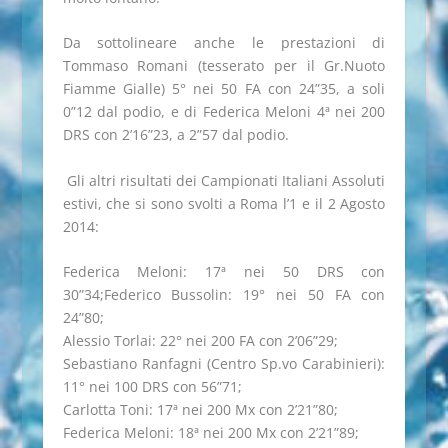
Da sottolineare anche le prestazioni di
Tommaso Romani (tesserato per il Gr.Nuoto
Fiamme Gialle) 5° nei 50 FA con 24”35, a soli
0”12 dal podio, e di Federica Meloni 4ª nei 200
DRS con 2’16”23, a 2”57 dal podio.
Gli altri risultati dei Campionati Italiani Assoluti
estivi, che si sono svolti a Roma l’1 e il 2 Agosto
2014:
Federica Meloni: 17ª nei 50 DRS con
30”34;Federico Bussolin: 19° nei 50 FA con
24”80;
Alessio Torlai: 22° nei 200 FA con 2’06”29;
Sebastiano Ranfagni (Centro Sp.vo Carabinieri):
11° nei 100 DRS con 56”71;
Carlotta Toni: 17ª nei 200 Mx con 2’21”80;
Federica Meloni: 18ª nei 200 Mx con 2’21”89;