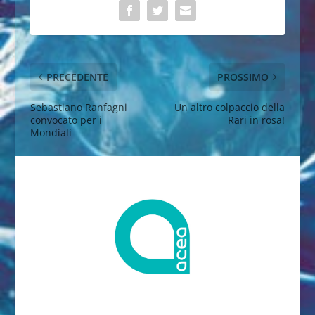
PRECEDENTE
PROSSIMO
Sebastiano Ranfagni
Un altro colpaccio della
convocato per i
Rari in rosa!
Mondiali