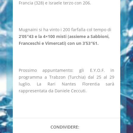
Francia (328) e Israele terzo con 206.
Mugnaini si ha vinto i 200 farfalla col tempo di
2’05″43 e la 4×100 misti (assieme a Sabbioni,
Franceschi e Vimercati)
con un 3’53″61.
Prossimo appuntamento: gli E.Y.O.F. in
programma a Trabzon (Turchia) dal 25 al 29
luglio. La Rari Nantes Florentia sarà
rappresentata da Daniele Ceccuti.
CONDIVIDERE: