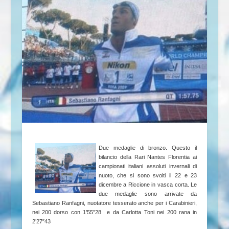
Due medaglie di bronzo. Questo il
bilancio della Rari Nantes Florentia ai
campionati italiani assoluti invernali di
nuoto, che si sono svolti il 22 e 23
dicembre a Riccione in vasca corta. Le
due medaglie sono arrivate da
Sebastiano Ranfagni, nuotatore tesserato anche per i Carabinieri,
nei 200 dorso con 1’55″28 e da Carlotta Toni nei 200 rana in
2’27″43