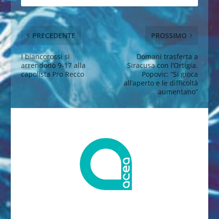
PRECEDENTE
PROSSIMO
I biancorossi si
Domani trasferta a
arrendono 9-17 alla
Siracusa con l’Ortigia.
capolista Pro Recco
Popovic: “Si gioca
all’aperto e le difficoltà
aumentano”