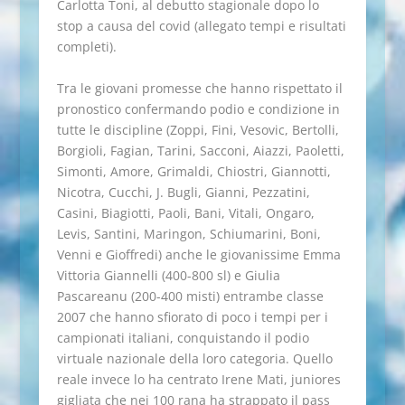
Carlotta Toni, al debutto stagionale dopo lo
stop a causa del covid (allegato tempi e risultati
completi).
Tra le giovani promesse che hanno rispettato il
pronostico confermando podio e condizione in
tutte le discipline (Zoppi, Fini, Vesovic, Bertolli,
Borgioli, Fagian, Tarini, Sacconi, Aiazzi, Paoletti,
Simonti, Amore, Grimaldi, Chiostri, Giannotti,
Nicotra, Cucchi, J. Bugli, Gianni, Pezzatini,
Casini, Biagiotti, Paoli, Bani, Vitali, Ongaro,
Levis, Santini, Maringon, Schiumarini, Boni,
Venni e Gioffredi) anche le giovanissime Emma
Vittoria Giannelli (400-800 sl) e Giulia
Pascareanu (200-400 misti) entrambe classe
2007 che hanno sfiorato di poco i tempi per i
campionati italiani, conquistando il podio
virtuale nazionale della loro categoria. Quello
reale invece lo ha centrato Irene Mati, juniores
gigliata che nei 100 rana ha strappato il pass