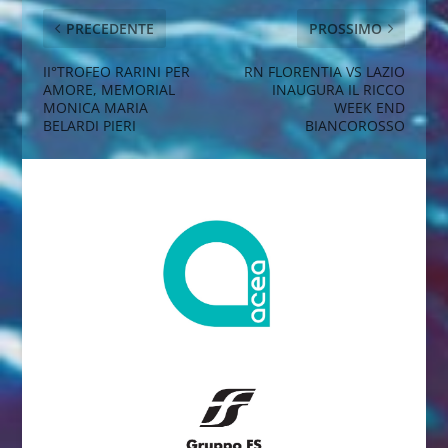
PRECEDENTE
PROSSIMO
II°TROFEO RARINI PER
RN FLORENTIA VS LAZIO
AMORE, MEMORIAL
INAUGURA IL RICCO
MONICA MARIA
WEEK END
BELARDI PIERI
BIANCOROSSO