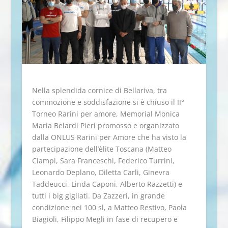
Nella splendida cornice di Bellariva, tra
commozione e soddisfazione si è chiuso il II°
Torneo Rarini per amore, Memorial Monica
Maria Belardi Pieri promosso e organizzato
dalla ONLUS Rarini per Amore che ha visto la
partecipazione dell’èlite Toscana (Matteo
Ciampi, Sara Franceschi, Federico Turrini,
Leonardo Deplano, Diletta Carli, Ginevra
Taddeucci, Linda Caponi, Alberto Razzetti) e
tutti i big gigliati. Da Zazzeri, in grande
condizione nei 100 sl, a Matteo Restivo, Paola
Biagioli, Filippo Megli in fase di recupero e