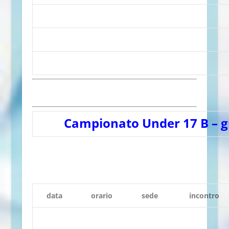
Campionato Under 17 B –
data
orario
sede
incontro