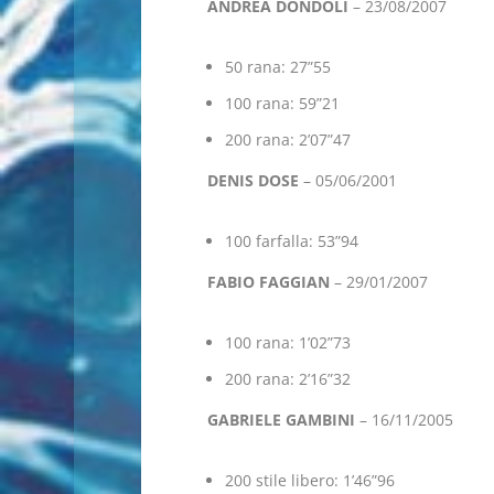
ANDREA DONDOLI
– 23/08/2007
50 rana: 27”55
100 rana: 59”21
200 rana: 2’07”47
DENIS DOSE
– 05/06/2001
100 farfalla: 53”94
FABIO FAGGIAN
– 29/01/2007
100 rana: 1’02”73
200 rana: 2’16”32
GABRIELE GAMBINI
– 16/11/2005
200 stile libero: 1’46”96