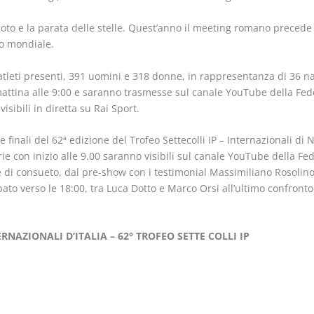
nuoto e la parata delle stelle. Quest’anno il meeting romano precede
oto mondiale.
 atleti presenti, 391 uomini e 318 donne, in rappresentanza di 36 naz
mattina alle 9:00 e saranno trasmesse sul canale YouTube della Feder
sibili in diretta su Rai Sport.
e finali del 62ª edizione del Trofeo Settecolli IP – Internazionali d
rie con inizio alle 9.00 saranno visibili sul canale YouTube della Fe
i consueto, dal pre-show con i testimonial Massimiliano Rosolino 
to verso le 18:00, tra Luca Dotto e Marco Orsi all’ultimo confronto de
RNAZIONALI D’ITALIA – 62° TROFEO SETTE COLLI IP