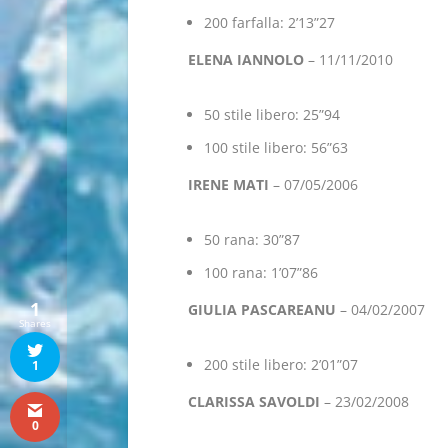
200 farfalla: 2’13”27
ELENA IANNOLO
– 11/11/2010
50 stile libero: 25”94
100 stile libero: 56”63
IRENE MATI
– 07/05/2006
50 rana: 30”87
100 rana: 1’07”86
1
GIULIA PASCAREANU
– 04/02/2007
Shares
200 stile libero: 2’01”07
1
CLARISSA SAVOLDI
– 23/02/2008
0