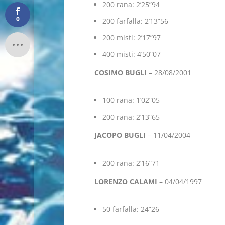
200 rana: 2’25”94
0
200 farfalla: 2’13”56
200 misti: 2’17”97
400 misti: 4’50”07
COSIMO BUGLI
– 28/08/2001
100 rana: 1’02”05
200 rana: 2’13”65
JACOPO BUGLI
– 11/04/2004
200 rana: 2’16”71
LORENZO CALAMI
– 04/04/1997
50 farfalla: 24”26