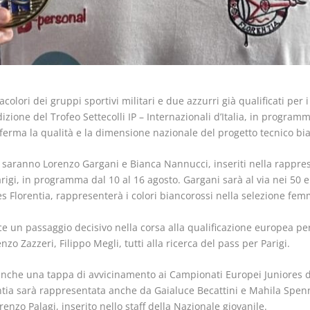
olori dei gruppi sportivi militari e due azzurri già qualificati per 
izione del Trofeo Settecolli IP – Internazionali d’Italia, in progra
erma la qualità e la dimensione nazionale del progetto tecnico bi
a saranno Lorenzo Gargani e Bianca Nannucci, inseriti nella rapprese
Parigi, in programma dal 10 al 16 agosto. Gargani sarà al via nei 50 
 Florentia, rappresenterà i colori biancorossi nella selezione fem
 un passaggio decisivo nella corsa alla qualificazione europea per
zo Zazzeri, Filippo Megli, tutti alla ricerca del pass per Parigi.
à anche una tappa di avvicinamento ai Campionati Europei Juniores
rentia sarà rappresentata anche da Gaialuce Becattini e Mahila Spen
nzo Palagi, inserito nello staff della Nazionale giovanile.