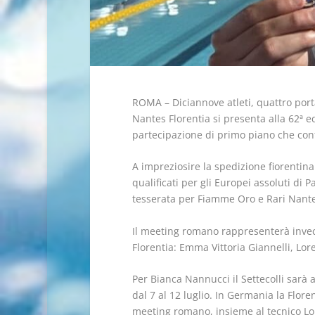
ROMA – Diciannove atleti, quattro portac
Nantes Florentia si presenta alla 62ª ed
partecipazione di primo piano che conf
A impreziosire la spedizione fiorentin
qualificati per gli Europei assoluti di 
tesserata per Fiamme Oro e Rari Nantes
Il meeting romano rappresenterà invece
Florentia: Emma Vittoria Giannelli, Loren
Per Bianca Nannucci il Settecolli sar
dal 7 al 12 luglio. In Germania la Flo
meeting romano, insieme al tecnico Lore