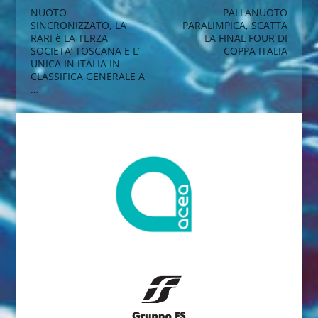
NUOTO
PALLANUOTO
SINCRONIZZATO, LA
PARALIMPICA, SCATTA
RARI è LA TERZA
LA FINAL FOUR DI
SOCIETA’ TOSCANA E L’
COPPA ITALIA
UNICA IN ITALIA IN
CLASSIFICA GENERALE A
…