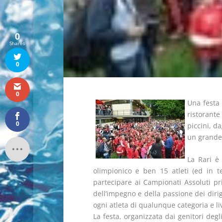
0
Shares
0
0
Una festa 
ristorante
0
piccini, da
un grande 
La Rari è
olimpionico e ben 15 atleti (ed in 
partecipare ai Campionati Assoluti pri
dell’impegno e della passione dei diri
ogni atleta di qualunque categoria e li
La festa, organizzata dai genitori degl