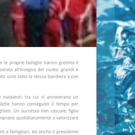
con le proprie famiglie hanno gremito il
 serata all’insegna del nuoto; grandi e
tutti uniti sotto la stessa bandiera e con
0 nuotatori, tra cui si annoverano un
ci)che hanno conseguito il tempo per
ghieri. Un successo non casuale, figlio
 adoprano quotidianamente a valorizzare
eti e famigliari, ed anche il presidente