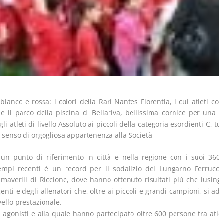
bianco e rossa: i colori della Rari Nantes Florentia, i cui atleti 
 e il parco della piscina di Bellariva, bellissima cornice per una
gli atleti di livello Assoluto ai piccoli della categoria esordienti C, 
senso di orgogliosa appartenenza alla Società.
 un punto di riferimento in città e nella regione con i suoi 36
tempi recenti è un record per il sodalizio del Lungarno Ferruc
maverili di Riccione, dove hanno ottenuto risultati più che lusin
genti e degli allenatori che, oltre ai piccoli e grandi campioni, si
vello prestazionale.
i agonisti e alla quale hanno partecipato oltre 600 persone tra atl