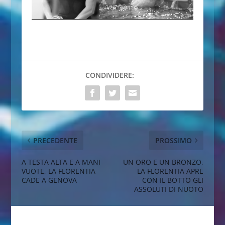
CONDIVIDERE:
PRECEDENTE
PROSSIMO
A TESTA ALTA E A MANI
UN ORO E UN BRONZO,
VUOTE, LA FLORENTIA
LA FLORENTIA APRE
CADE A GENOVA
CON IL BOTTO GLI
ASSOLUTI DI NUOTO