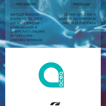
PRECEDENTE
PROSSIMO
MATILDE BIAGIOtti
LE RARI GIRLS GIA’ A
trionfa NEI 50, 100 E
LAVORO, GLI UOMINI AI
200 SL; la florentia
NASTRI DI PARTENZA
prima assoluta ai
CAMPIONATI ITALIANI
DI CATEGORIA
JUNIORES femminile