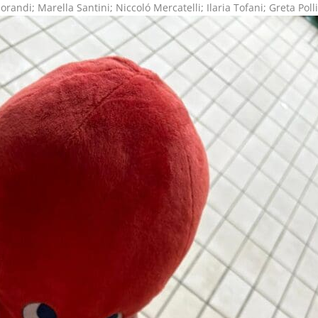
andi; Marella Santini; Niccoló Mercatelli; Ilaria Tofani; Greta Polli