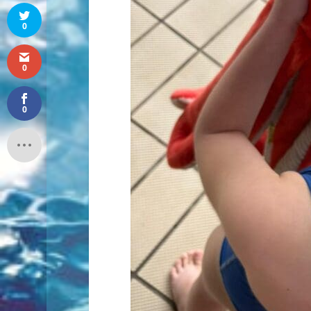
0
0
0