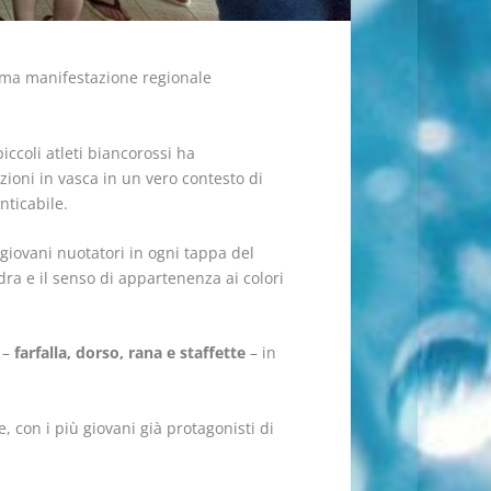
rima manifestazione regionale
ccoli atleti biancorossi ha
zioni in vasca in un vero contesto di
nticabile.
giovani nuotatori in ogni tappa del
dra e il senso di appartenenza ai colori
 –
farfalla, dorso, rana e staffette
– in
, con i più giovani già protagonisti di