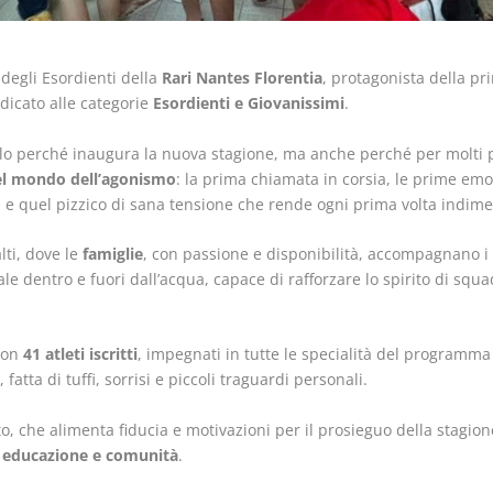
 degli Esordienti della
Rari Nantes Florentia
, protagonista della p
edicato alle categorie
Esordienti e Giovanissimi
.
o perché inaugura la nuova stagione, ma anche perché per molti pi
el mondo dell’agonismo
: la prima chiamata in corsia, le prime emo
à e quel pizzico di sana tensione che rende ogni prima volta indime
ti, dove le
famiglie
, con passione e disponibilità, accompagnano i 
 dentro e fuori dall’acqua, capace di rafforzare lo spirito di squa
 con
41 atleti iscritti
, impegnati in tutte le specialità del programma
fatta di tuffi, sorrisi e piccoli traguardi personali.
o, che alimenta fiducia e motivazioni per il prosieguo della stagione
, educazione e comunità
.