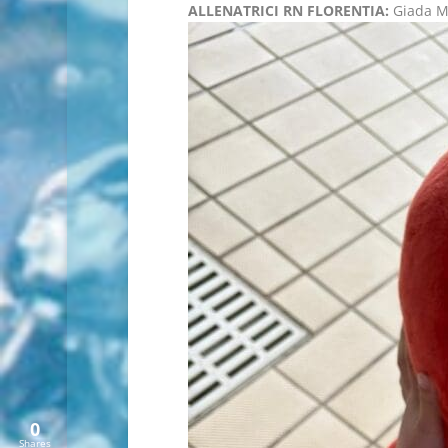
ALLENATRICI RN FLORENTIA:
Giada Mor
0
Shares