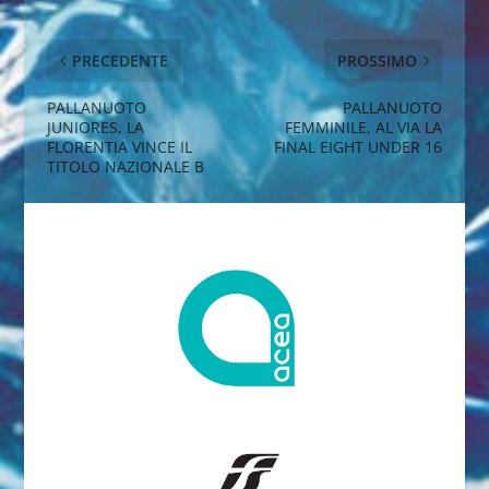
PRECEDENTE
PROSSIMO
PALLANUOTO
PALLANUOTO
JUNIORES, LA
FEMMINILE, AL VIA LA
FLORENTIA VINCE IL
FINAL EIGHT UNDER 16
TITOLO NAZIONALE B