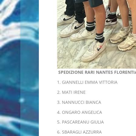
SPEDIZIONE RARI NANTES FLORENTIA
GIANNELLI EMMA VITTORIA
MATI IRENE
NANNUCCI BIANCA
ONGARO ANGELICA
PASCAREANU GIULIA
SBARAGLI AZZURRA