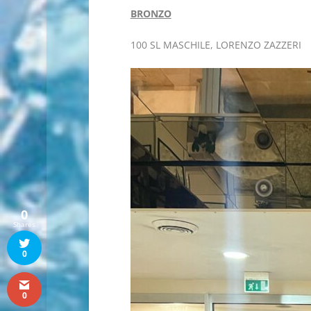
BRONZO
100 SL MASCHILE, LORENZO ZAZZERI
0
Shares
0
0