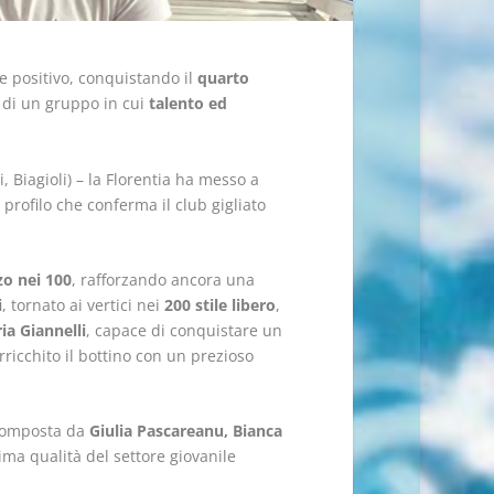
he positivo, conquistando il
quarto
e di un gruppo in cui
talento ed
ti, Biagioli) – la Florentia ha messo a
 profilo che conferma il club gigliato
o nei 100
, rafforzando ancora una
i
, tornato ai vertici nei
200 stile libero
,
a Giannelli
, capace di conquistare un
rricchito il bottino con un prezioso
composta da
Giulia Pascareanu, Bianca
sima qualità del settore giovanile