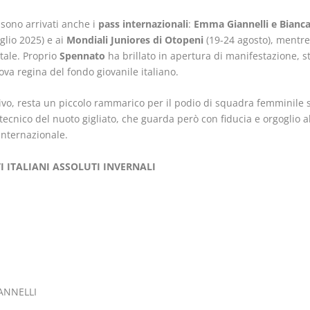
 sono arrivati anche i
pass internazionali
:
Emma Giannelli e Bianc
glio 2025) e ai
Mondiali Juniores di Otopeni
(19-24 agosto), mentr
tale. Proprio
Spennato
ha brillato in apertura di manifestazione, s
va regina del fondo giovanile italiano.
ivo, resta un piccolo rammarico per il podio di squadra femminile s
tecnico del nuoto gigliato, che guarda però con fiducia e orgoglio 
internazionale.
 ITALIANI ASSOLUTI INVERNALI
ANNELLI