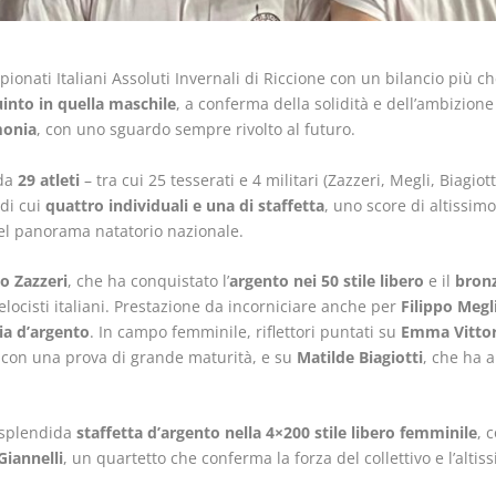
pionati Italiani Assoluti Invernali di Riccione con un bilancio più c
into in quella maschile
, a conferma della solidità e dell’ambizion
monia
, con uno sguardo sempre rivolto al futuro.
 da
29 atleti
– tra cui 25 tesserati e 4 militari (Zazzeri, Megli, Biagiot
 di cui
quattro individuali e una di staffetta
, uno score di altissimo
del panorama natatorio nazionale.
o Zazzeri
, che ha conquistato l’
argento nei 50 stile libero
e il
bronz
velocisti italiani. Prestazione da incorniciare anche per
Filippo Megl
a d’argento
. In campo femminile, riflettori puntati su
Emma Vittori
con una prova di grande maturità, e su
Matilde Biagiotti
, che ha a
a splendida
staffetta d’argento nella 4×200 stile libero femminile
, 
iannelli
, un quartetto che conferma la forza del collettivo e l’altis