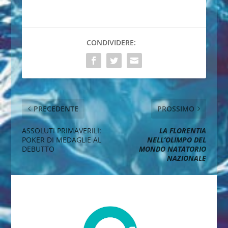
CONDIVIDERE:
PRECEDENTE
PROSSIMO
ASSOLUTI PRIMAVERILI:
LA FLORENTIA
POKER DI MEDAGLIE AL
NELL’OLIMPO DEL
DEBUTTO
MONDO NATATORIO
NAZIONALE