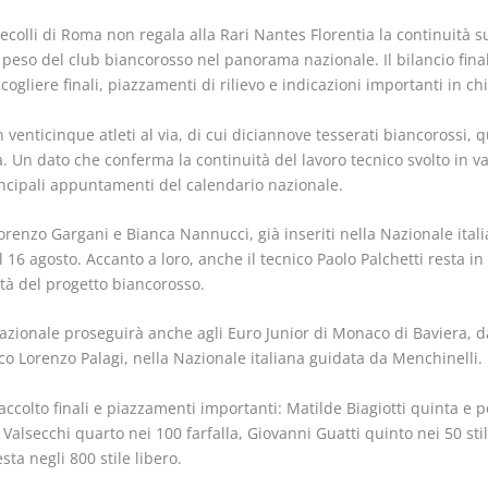
colli di Roma non regala alla Rari Nantes Florentia la continuità su
peso del club biancorosso nel panorama nazionale. Il bilancio fin
cogliere finali, piazzamenti di rilievo e indicazioni importanti in ch
venticinque atleti al via, di cui diciannove tesserati biancorossi, q
. Un dato che conferma la continuità del lavoro tecnico svolto in vas
ncipali appuntamenti del calendario nazionale.
renzo Gargani e Bianca Nannucci, già inseriti nella Nazionale ital
 16 agosto. Accanto a loro, anche il tecnico Paolo Palchetti resta in
ità del progetto biancorosso.
azionale proseguirà anche agli Euro Junior di Monaco di Baviera, da
co Lorenzo Palagi, nella Nazionale italiana guidata da Menchinelli.
raccolto finali e piazzamenti importanti: Matilde Biagiotti quinta e p
alsecchi quarto nei 100 farfalla, Giovanni Guatti quinto nei 50 stile
ta negli 800 stile libero.