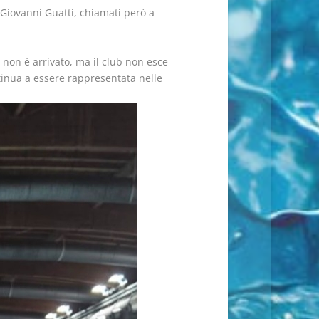
 Giovanni Guatti, chiamati però a
a non è arrivato, ma il club non esce
ontinua a essere rappresentata nelle