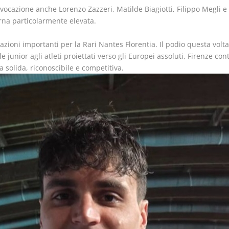
vocazione anche Lorenzo Zazzeri, Matilde Biagiotti, Filippo Megli e
rna particolarmente elevata.
cazioni importanti per la Rari Nantes Florentia. Il podio questa volt
 junior agli atleti proiettati verso gli Europei assoluti, Firenze c
 solida, riconoscibile e competitiva.