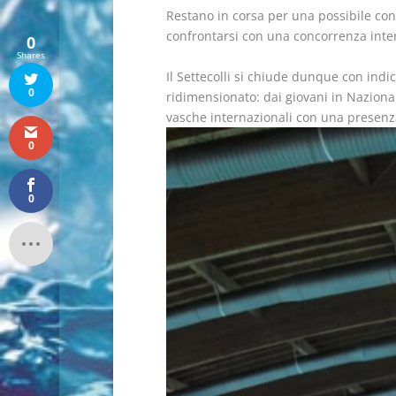
Restano in corsa per una possibile con
confrontarsi con una concorrenza inte
0
Shares
Il Settecolli si chiude dunque con indi
0
ridimensionato: dai giovani in Nazionale
vasche internazionali con una presenza
0
0