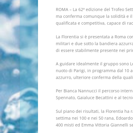
ROMA – La 62ª edizione del Trofeo Sette
ma conferma comunque la solidità e il 
qualificata e competitiva, capace di rac
La Florentia si è presentata a Roma con 
militari e due sotto la bandiera azzurra
di essere stabilmente presente nei pri
A guidare idealmente il gruppo sono Lo
nuoto di Parigi, in programma dal 10 al
azzurro, ulteriore conferma della qual
Per Bianca Nannucci il percorso intern
Spennato, Gaialuce Becattini e al tecni
Sul piano dei risultati, la Florentia ha 
settima nei 100 e nei 50 rana, Edoardo V
400 misti ed Emma Vittoria Giannelli ses