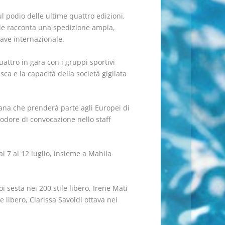
l podio delle ultime quattro edizioni,
ale racconta una spedizione ampia,
iave internazionale.
uattro in gara con i gruppi sportivi
ca e la capacità della società gigliata
iana che prenderà parte agli Europei di
 odore di convocazione nello staff
l 7 al 12 luglio, insieme a Mahila
oi sesta nei 200 stile libero, Irene Mati
 libero, Clarissa Savoldi ottava nei