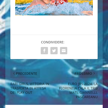
CONDIVIDERE:
PRECEDENTE
PROSSIMO
RARI GIRLS, VITTORIA IN
EURO JRS 2024, LA
TRASFERTA IN ATTESA
FLORENTIA CALA IL TRIS
DEI PLAY OUT
MATI, GIANNELLI,
PASCAREANU