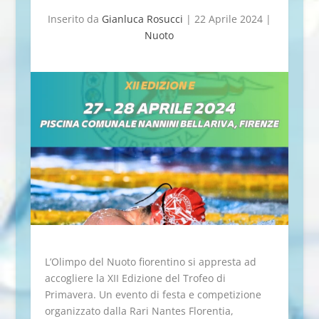
Inserito da
Gianluca Rosucci
|
22 Aprile 2024
|
Nuoto
L’Olimpo del Nuoto fiorentino si appresta ad
accogliere la XII Edizione del Trofeo di
Primavera. Un evento di festa e competizione
organizzato dalla Rari Nantes Florentia,