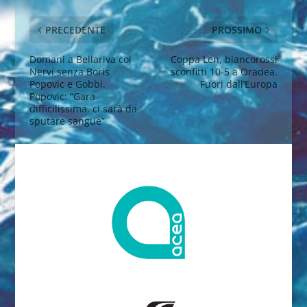
PRECEDENTE
PROSSIMO
Domani a Bellariva col
Coppa Len, biancorossi
Nervi senza Boris
sconfitti 10-5 a Oradea.
Popovic e Gobbi.
Fuori dall’Europa
Popovic: “Gara
difficilissima, ci sarà da
sputare sangue”