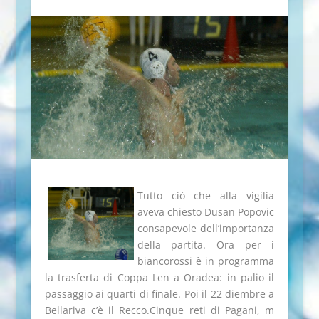
Tutto ciò che alla vigilia
aveva chiesto Dusan Popovic
consapevole dell’importanza
della partita. Ora per i
biancorossi è in programma
la trasferta di Coppa Len a Oradea: in palio il
passaggio ai quarti di finale. Poi il 22 diembre a
Bellariva c’è il Recco.Cinque reti di Pagani, m