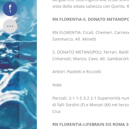
vista della volata salvezza con Quinto,
1
RN FLORENTIA-S. DONATO METANOPOL
RN FLORENTIA: Cicali, Chemeri, Carnesecch
Sammarco. All. Minetti
S. DONATO METANOPOLI: Ferrari, Baldinet
Cimarosti, Manzo, Cavo. All. Gambacort
Arbitri: Paoletti e Ricciotti
Note
Parziali: 2-1 1-5 3-2 2-1 Superioriità num
di falli Sordini (F) e Monari (M) nel te
Cica
RN FLORENTIA-LIFEBRAIN SIS ROMA 3