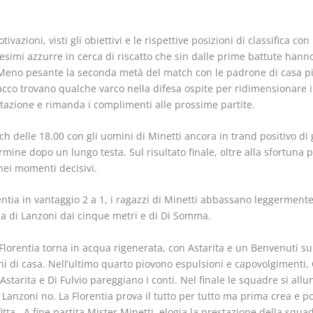
ioni, visti gli obiettivi e le rispettive posizioni di classifica con 
esimi azzurre in cerca di riscatto che sin dalle prime battute hanno
. Meno pesante la seconda metà del match con le padrone di casa p
cco trovano qualche varco nella difesa ospite per ridimensionare il r
tazione e rimanda i complimenti alle prossime partite.
h delle 18.00 con gli uomini di Minetti ancora in trand positivo di
ine dopo un lungo testa. Sul risultato finale, oltre alla sfortuna 
nei momenti decisivi.
ia in vantaggio 2 a 1, i ragazzi di Minetti abbassano leggermente l
zza di Lanzoni dai cinque metri e di Di Somma.
a Florentia torna in acqua rigenerata, con Astarita e un Benvenuti su
i di casa. Nell’ultimo quarto piovono espulsioni e capovolgimenti, 
starita e Di Fulvio pareggiano i conti. Nel finale le squadre si al
no Lanzoni no. La Florentia prova il tutto per tutto ma prima crea e
itta. A fine partita Mister Minetti, elogia la prestazione della squa