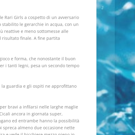
le Rari Girls a cospetto di un avversario
 stabilito le gerarchie in acqua, con un
iù reattive e meno sottomesse alle
isultato finale. A fine partita
 gioco e forma, che nonostante il buon
per i tanti legni, pesa un secondo tempo
a guardia e gli ospiti ne approfittano
per bravi a infilarsi nelle larghe maglie
Cicali ancora in giornata super,
lungano ed entrambe hanno la possibilità
 poi spreca almeno due occasione nette
dra e vede il bicchiere mezzo pieno in