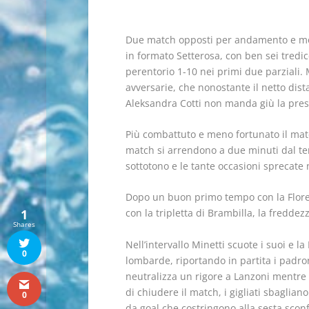
Due match opposti per andamento e motivaz
in formato Setterosa, con ben sei tredic
perentorio 1-10 nei primi due parziali
avversarie, che nonostante il netto dista
Aleksandra Cotti non manda giù la pres
Più combattuto e meno fortunato il matc
match si arrendono a due minuti dal term
sottotono e le tante occasioni sprecate 
Dopo un buon primo tempo con la Florent
1
con la tripletta di Brambilla, la fredde
Shares
Nell’intervallo Minetti scuote i suoi e l
0
lombarde, riportando in partita i padron
neutralizza un rigore a Lanzoni mentre A
di chiudere il match, i gigliati sbaglia
0
da goal che costringono alla sesta sconf