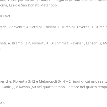
 Roma, Lazio e San Donato Metanopoli.
I 8-9
i, Benvenuti 4, Sordini, Chellini, F. Turchini, Taverna, T. Turchini,
i, A. Brambilla 4, Filiberti, A. Di Somma1, Ravina 1, Lanzoni 2, Mo
a
eriche: Florentia 3/12 e Metanopoli 3/14 + 2 rigori di cui uno realizz
rzo, Ganic (F) e Ravina (M) nel quarto tempo. Sempre nel quarto tempo
-15