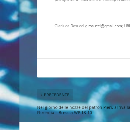
Gianluca Rosucci
g.rosucci@gmail.com
;
Uff
PRECEDENTE
Nel giorno delle nozze del patron Pieri, arriva l
Florentia – Brescia WP 18-10