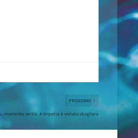
PROSSIMO
s, momento verità. A Imperia è vietato sbagliare