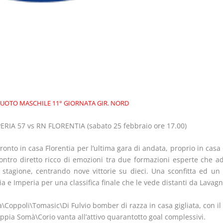
UOTO MASCHILE 11° GIORNATA GIR. NORD
ERIA 57 vs RN FLORENTIA (sabato 25 febbraio ore 17.00)
ronto in casa Florentia per l’ultima gara di andata, proprio in casa
ontro diretto ricco di emozioni tra due formazioni esperte che a
o stagione, centrando nove vittorie su dieci. Una sconfitta ed un
ia e Imperia per una classifica finale che le vede distanti da Lavagna
a\Coppoli\Tomasic\Di Fulvio bomber di razza in casa gigliata, con il 
oppia Somà\Corio vanta all’attivo quarantotto goal complessivi.