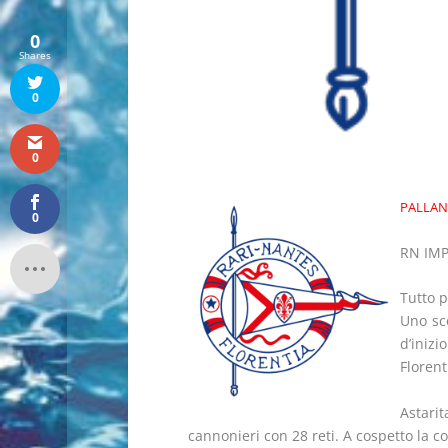
0
Shares
0
0
PALLAN
0
RN IMP
Tutto p
Uno sc
d’inizi
Florent
Astarit
cannonieri con 28 reti. A cospetto la c