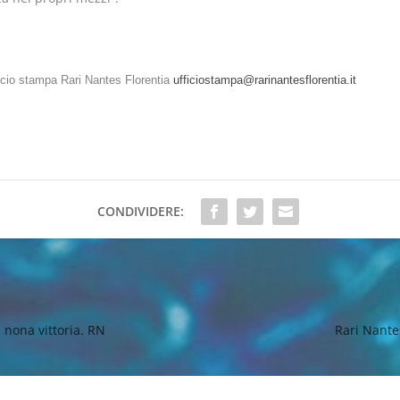
icio stampa Rari Nantes Florentia
ufficiostampa@rarinantesflorentia.it
CONDIVIDERE:
a nona vittoria. RN
Rari Nante