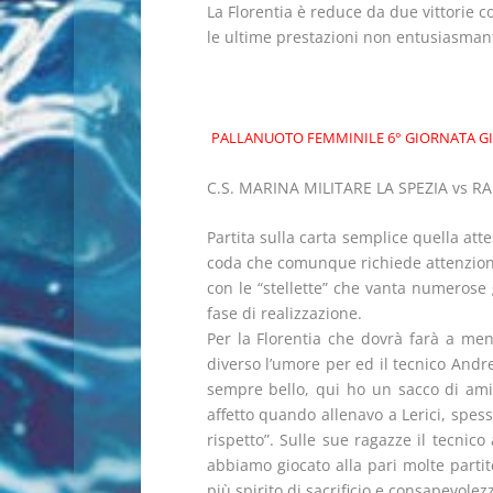
La Florentia è reduce da due vittorie c
le ultime prestazioni non entusiasmanti
PALLANUOTO FEMMINILE 6° GIORNATA GI
C.S. MARINA MILITARE LA SPEZIA vs RA
Partita sulla carta semplice quella att
coda che comunque richiede attenzione
con le “stellette” che vanta numerose g
fase di realizzazione.
Per la Florentia che dovrà farà a meno
diverso l’umore per ed il tecnico Andr
sempre bello, qui ho un sacco di amic
affetto quando allenavo a Lerici, spe
rispetto”. Sulle sue ragazze il tecnic
abbiamo giocato alla pari molte parti
più spirito di sacrificio e consapevolez