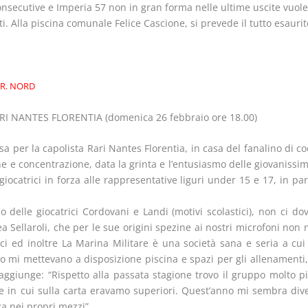
onsecutive e Imperia 57 non in gran forma nelle ultime uscite vuole 
. Alla piscina comunale Felice Cascione, si prevede il tutto esaurit
R. NORD
RI NANTES FLORENTIA (domenica 26 febbraio ore 18.00)
esa per la capolista Rari Nantes Florentia, in casa del fanalino di c
 e concentrazione, data la grinta e l’entusiasmo delle giovanissim
iocatrici in forza alle rappresentative liguri under 15 e 17, in pa
 delle giocatrici Cordovani e Landi (motivi scolastici), non ci dov
ea Sellaroli, che per le sue origini spezine ai nostri microfoni non
i ed inoltre La Marina Militare è una società sana e seria a cu
sso mi mettevano a disposizione piscina e spazi per gli allenament
o aggiunge: “Rispetto alla passata stagione trovo il gruppo molto 
te in cui sulla carta eravamo superiori. Quest’anno mi sembra dive
za nei propri mezzi”.