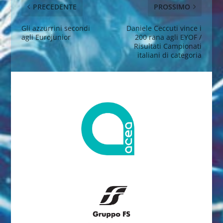
PRECEDENTE
PROSSIMO
Gli azzurrini secondi
Daniele Ceccuti vince i
agli Eurojunior
200 rana agli EYOF /
Risultati Campionati
italiani di categoria