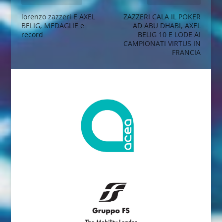
lorenzo zazzeri E AXEL
ZAZZERI CALA IL POKER
BELIG, MEDAGLIE e
AD ABU DHABI, AXEL
record
BELIG 10 E LODE AI
CAMPIONATI VIRTUS IN
FRANCIA