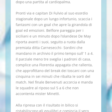
dopo una partita al cardiopalma.
Pronti via e capitan Di Fulvio al suo esordio
stagionale dopo un lungo infortunio, scaccia i
fantasmi con un goal che apre la girandola di
goal ed emozioni. Belfiore pareggia per i
siciliani e un minuto dopo l’olandese De May
riporta avanti i suoi, seguito a ruota dalla
premiata ditta Carnesecchi- Sordini che
mandano in archivio il primo tempo sull’ 1 a 4.
Il parziale meno tre sveglia i padroni di casa,
complice una Florentia appagata che rallenta,
che approfittano del break dei toscani con una
cinquina in sei minuti che ribalta le sorti del
match. Nel finale Benvenuti accorcia e manda
le squadre al riposo sul 5 a 6 che non
accontenta mister Minetti.
Alla ripresa con il risultato in bilico si
ristabiliscono gli equilibri e comincia il vero