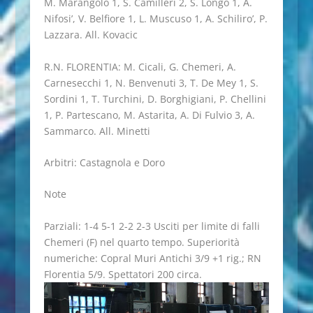
M. Marangolo 1, S. Camilleri 2, S. Longo 1, A.
Nifosi’, V. Belfiore 1, L. Muscuso 1, A. Schiliro’, P.
Lazzara. All. Kovacic
R.N. FLORENTIA: M. Cicali, G. Chemeri, A.
Carnesecchi 1, N. Benvenuti 3, T. De Mey 1, S.
Sordini 1, T. Turchini, D. Borghigiani, P. Chellini
1, P. Partescano, M. Astarita, A. Di Fulvio 3, A.
Sammarco. All. Minetti
Arbitri: Castagnola e Doro
Note
Parziali: 1-4 5-1 2-2 2-3 Usciti per limite di falli
Chemeri (F) nel quarto tempo. Superiorità
numeriche: Copral Muri Antichi 3/9 +1 rig.; RN
Florentia 5/9. Spettatori 200 circa.