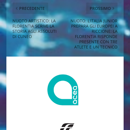
PRECEDENTE
PROSSIMO
NUOTO ARTISTICO: LA
NUOTO: L’ITALIA JUNIOR
FLORENTIA SCRIVE LA
PREPARA GLI EUROPEI A
STORIA AGLI ASSOLUTI
RICCIONE: LA
DI CUNEO
FLORENTIA RISPONDE
PRESENTE CON TRE
ATLETE E UN TECNICO