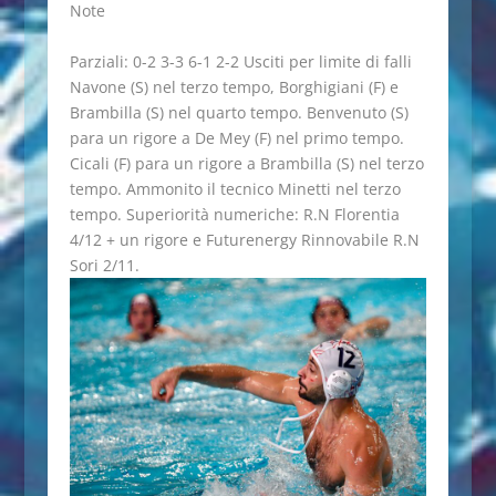
Note
Parziali: 0-2 3-3 6-1 2-2 Usciti per limite di falli
Navone (S) nel terzo tempo, Borghigiani (F) e
Brambilla (S) nel quarto tempo. Benvenuto (S)
para un rigore a De Mey (F) nel primo tempo.
Cicali (F) para un rigore a Brambilla (S) nel terzo
tempo. Ammonito il tecnico Minetti nel terzo
tempo. Superiorità numeriche: R.N Florentia
4/12 + un rigore e Futurenergy Rinnovabile R.N
Sori 2/11.