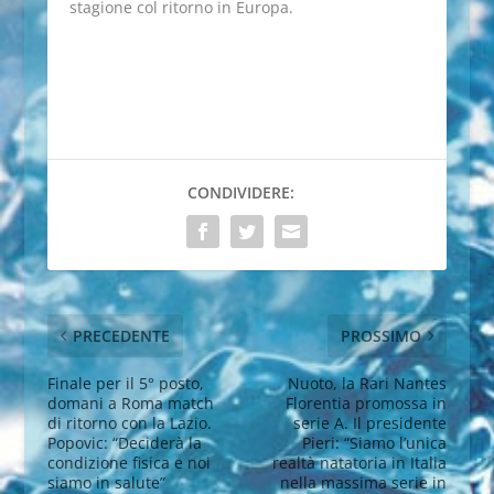
stagione col ritorno in Europa.
CONDIVIDERE:
PRECEDENTE
PROSSIMO
Finale per il 5° posto,
Nuoto, la Rari Nantes
domani a Roma match
Florentia promossa in
di ritorno con la Lazio.
serie A. Il presidente
Popovic: “Deciderà la
Pieri: “Siamo l’unica
condizione fisica e noi
realtà natatoria in Italia
siamo in salute”
nella massima serie in