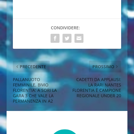
CONDIVIDERE:
PRECEDENTE
PROSSIMO
PALLANUOTO
CADETTI DA APPLAUSI:
FEMMINILE, BIVIO
LA RARI NANTES
FLORENTIA: A SORI LA
FLORENTIA È CAMPIONE
GARA 3 CHE VALE LA
REGIONALE UNDER 20
PERMANENZA IN A2