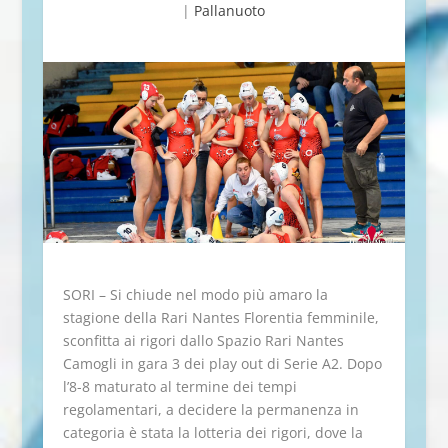
|
Pallanuoto
SORI – Si chiude nel modo più amaro la
stagione della Rari Nantes Florentia femminile,
sconfitta ai rigori dallo Spazio Rari Nantes
Camogli in gara 3 dei play out di Serie A2. Dopo
l’8-8 maturato al termine dei tempi
regolamentari, a decidere la permanenza in
categoria è stata la lotteria dei rigori, dove la