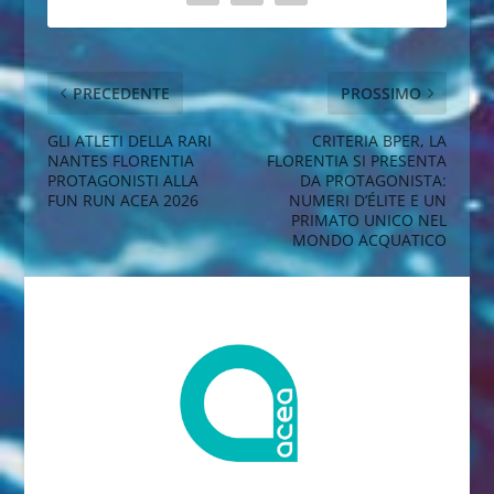
PRECEDENTE
PROSSIMO
GLI ATLETI DELLA RARI
CRITERIA BPER, LA
NANTES FLORENTIA
FLORENTIA SI PRESENTA
PROTAGONISTI ALLA
DA PROTAGONISTA:
FUN RUN ACEA 2026
NUMERI D’ÉLITE E UN
PRIMATO UNICO NEL
MONDO ACQUATICO