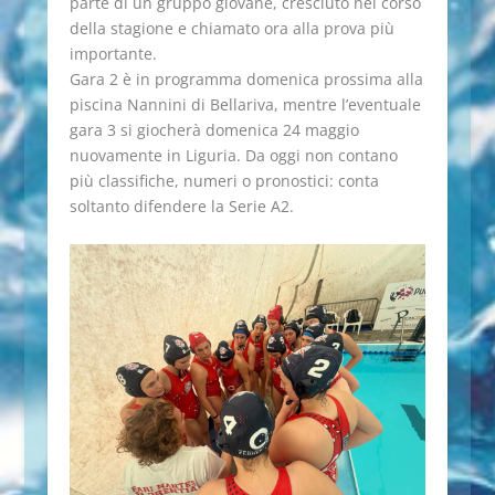
parte di un gruppo giovane, cresciuto nel corso
della stagione e chiamato ora alla prova più
importante.
Gara 2 è in programma domenica prossima alla
piscina Nannini di Bellariva, mentre l’eventuale
gara 3 si giocherà domenica 24 maggio
nuovamente in Liguria. Da oggi non contano
più classifiche, numeri o pronostici: conta
soltanto difendere la Serie A2.