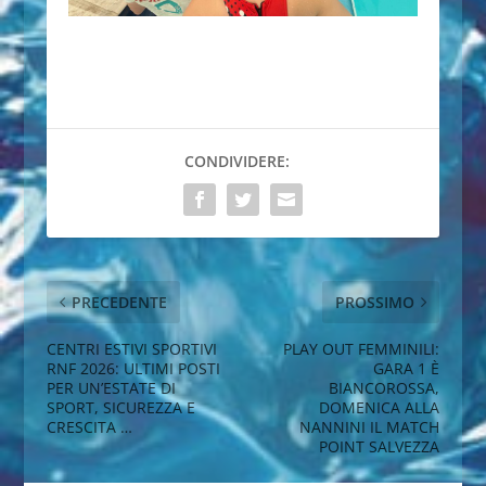
CONDIVIDERE:
PRECEDENTE
PROSSIMO
CENTRI ESTIVI SPORTIVI
PLAY OUT FEMMINILI:
RNF 2026: ULTIMI POSTI
GARA 1 È
PER UN’ESTATE DI
BIANCOROSSA,
SPORT, SICUREZZA E
DOMENICA ALLA
CRESCITA …
NANNINI IL MATCH
POINT SALVEZZA