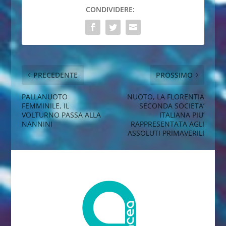
CONDIVIDERE:
PRECEDENTE
PROSSIMO
PALLANUOTO
NUOTO, LA FLORENTIA
FEMMINILE, IL
SECONDA SOCIETA’
VOLTURNO PASSA ALLA
ITALIANA PIU’
NANNINI
RAPPRESENTATA AGLI
ASSOLUTI PRIMAVERILI