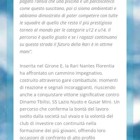
pagato l’ansia che una piscina e un palcoscenico
come questo suscitano, poi ci siamo ambientati e
abbiamo dimostrato di poter competere con tutte
le squadre di quello che resta il più prestigioso
torneo al mondo per le categorie u12 e u14. Il
percorso è quello giusto e se i ragazzi continuano
su questa strada il futuro della Rari è in ottime
mani”.
Inserita nel Girone E, la Rari Nantes Florentia
ha affrontato un cammino impegnativo,
costruito attraverso gare combattute, momenti
di reazione e segnali incoraggianti, riuscendo
anche a conquistare vittorie significative contro
Dinamo Tbilisi, SS Lazio Nuoto e Gusar Mini. Un
percorso che conferma la bontà del lavoro
svolto dalla società sul vivaio e la volontà del
club di investire con continuità nella
formazione dei più giovani, offrendo loro
occasioni di confronto di alto profilo