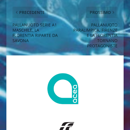
PRECEDENTE
PROSSIMO
PALLANUOTO SERIE A1
PALLANUOTO
MASCHILE, LA
PARALIMPICA, FIRENZE
FLORENTIA RIPARTE DA
E LA FLORENTIA
SAVONA
TORNANO
PROTAGONISTE