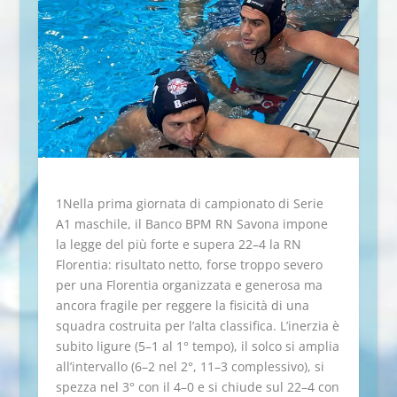
1Nella prima giornata di campionato di Serie
A1 maschile, il Banco BPM RN Savona impone
la legge del più forte e supera 22–4 la RN
Florentia: risultato netto, forse troppo severo
per una Florentia organizzata e generosa ma
ancora fragile per reggere la fisicità di una
squadra costruita per l’alta classifica. L’inerzia è
subito ligure (5–1 al 1° tempo), il solco si amplia
all’intervallo (6–2 nel 2°, 11–3 complessivo), si
spezza nel 3° con il 4–0 e si chiude sul 22–4 con