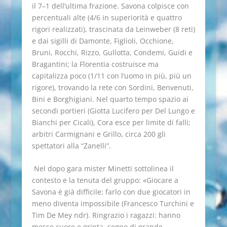
il 7–1 dell’ultima frazione. Savona colpisce con
percentuali alte (4/6 in superiorità e quattro
rigori realizzati), trascinata da Leinweber (8 reti)
e dai sigilli di Damonte, Figlioli, Occhione,
Bruni, Rocchi, Rizzo, Gullotta, Condemi, Guidi e
Bragantini; la Florentia costruisce ma
capitalizza poco (1/11 con l’uomo in più, più un
rigore), trovando la rete con Sordini, Benvenuti,
Bini e Borghigiani. Nel quarto tempo spazio ai
secondi portieri (Giotta Lucifero per Del Lungo e
Bianchi per Cicali), Cora esce per limite di falli;
arbitri Carmignani e Grillo, circa 200 gli
spettatori alla “Zanelli”.
Nel dopo gara mister Minetti sottolinea il
contesto e la tenuta del gruppo: «Giocare a
Savona è già difficile; farlo con due giocatori in
meno diventa impossibile (Francesco Turchini e
Tim De Mey ndr). Ringrazio i ragazzi: hanno
messo cuore e grinta, segno di grande