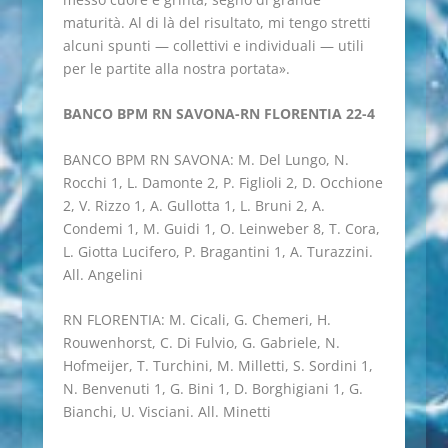
maturità. Al di là del risultato, mi tengo stretti
alcuni spunti — collettivi e individuali — utili
per le partite alla nostra portata».
BANCO BPM RN SAVONA-RN FLORENTIA 22-4
BANCO BPM RN SAVONA: M. Del Lungo, N.
Rocchi 1, L. Damonte 2, P. Figlioli 2, D. Occhione
2, V. Rizzo 1, A. Gullotta 1, L. Bruni 2, A.
Condemi 1, M. Guidi 1, O. Leinweber 8, T. Cora,
L. Giotta Lucifero, P. Bragantini 1, A. Turazzini.
All. Angelini
RN FLORENTIA: M. Cicali, G. Chemeri, H.
Rouwenhorst, C. Di Fulvio, G. Gabriele, N.
Hofmeijer, T. Turchini, M. Milletti, S. Sordini 1,
N. Benvenuti 1, G. Bini 1, D. Borghigiani 1, G.
Bianchi, U. Visciani. All. Minetti