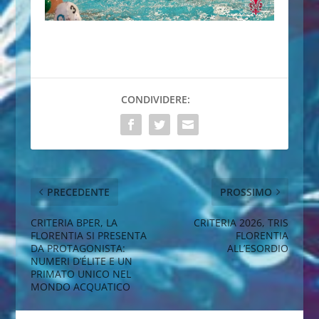
CONDIVIDERE:
PRECEDENTE
PROSSIMO
CRITERIA BPER, LA
CRITERIA 2026, TRIS
FLORENTIA SI PRESENTA
FLORENTIA
DA PROTAGONISTA:
ALL’ESORDIO
NUMERI D’ÉLITE E UN
PRIMATO UNICO NEL
MONDO ACQUATICO