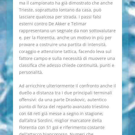
ma il campionato ha già dimostrato che anche
Trieste, soprattutto lontano da casa, può
lasciare qualcosa per strada. I passi falsi
esterni contro De Akker e Telimar
rappresentano un segnale da non sottovalutare
e, per la Florentia, anche un motivo in più per
provare a costruire una partita di intensità,
coraggio e attenzione tattica, facendo leva sul
fattore campo e sulla necessità di muovere una
classifica che adesso chiede continuità, punti e
personalità.
Ad arricchire ulteriormente il confronto anche il
duello a distanza tra i due principali terminali
offensivi: da una parte Draskovic, autentico
punto di forza del reparto avanzato triestino
con 68 reti già messe a segno in stagione;
dall’altra Sordini, miglior marcatore della
Florentia con 51 gol e riferimento costante
dell’attacco biancorosso. Numeri che