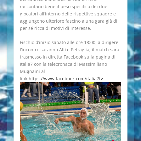
raccontano bene il peso specifico dei due
giocatori all’interno delle rispettive squadre e
aggiungono ulteriore fascino a una gara già di
per sé ricca di motivi di interesse.
Fischio d’inizio sabato alle ore 18:00, a dirigere
l’incontro saranno Alfi e Petraglia, il match sarà
trasmesso in diretta Facebook sulla pagina di
Italia7 con la telecronaca di Massimiliano
Mugnaini al
link
https://www.facebook.com/italia7tv