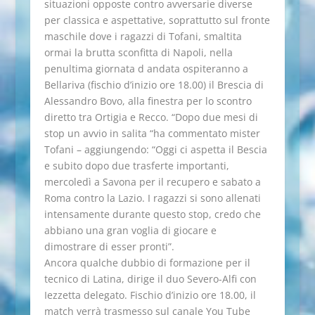
situazioni opposte contro avversarie diverse
per classica e aspettative, soprattutto sul fronte
maschile dove i ragazzi di Tofani, smaltita
ormai la brutta sconfitta di Napoli, nella
penultima giornata d andata ospiteranno a
Bellariva (fischio d’inizio ore 18.00) il Brescia di
Alessandro Bovo, alla finestra per lo scontro
diretto tra Ortigia e Recco. “Dopo due mesi di
stop un avvio in salita “ha commentato mister
Tofani – aggiungendo: “Oggi ci aspetta il Bescia
e subito dopo due trasferte importanti,
mercoledì a Savona per il recupero e sabato a
Roma contro la Lazio. I ragazzi si sono allenati
intensamente durante questo stop, credo che
abbiano una gran voglia di giocare e
dimostrare di esser pronti”.
Ancora qualche dubbio di formazione per il
tecnico di Latina, dirige il duo Severo-Alfi con
Iezzetta delegato. Fischio d’inizio ore 18.00, il
match verrà trasmesso sul canale You Tube