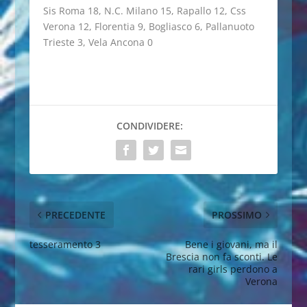
Sis Roma 18, N.C. Milano 15, Rapallo 12, Css
Verona 12, Florentia 9, Bogliasco 6, Pallanuoto
Trieste 3, Vela Ancona 0
CONDIVIDERE:
PRECEDENTE
PROSSIMO
tesseramento 3
Bene i giovani, ma il
Brescia non fa sconti. Le
rari girls perdono a
Verona