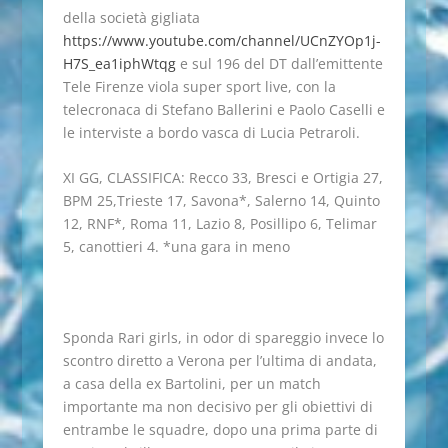
della società gigliata
https://www.youtube.com/channel/UCnZYOp1j-
H7S_ea1iphWtqg
e sul 196 del DT dall’emittente
Tele Firenze viola super sport live, con la
telecronaca di Stefano Ballerini e Paolo Caselli e
le interviste a bordo vasca di Lucia Petraroli.
XI GG, CLASSIFICA: Recco 33, Bresci e Ortigia 27,
BPM 25,Trieste 17, Savona*, Salerno 14, Quinto
12, RNF*, Roma 11, Lazio 8, Posillipo 6, Telimar
5, canottieri 4. *una gara in meno
Sponda Rari girls, in odor di spareggio invece lo
scontro diretto a Verona per l’ultima di andata,
a casa della ex Bartolini, per un match
importante ma non decisivo per gli obiettivi di
entrambe le squadre, dopo una prima parte di