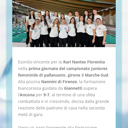
Esordio vincente per la
Rari Nantes Florentia
nella
prima giornata del campionato Juniores
femminile di pallanuoto, girone 3 Marche-Sud
.
Alla piscina
Nannini di Firenze
, la formazione
biancorossa guidata da
Giannetti
supera
l’
Ancona
per
9-7
, al termine di una sfida
combattuta e in crescendo, decisa dalla grande
reazione delle padrone di casa nella seconda
metà di gara.
Dopo un avvio favorevole alla formazione