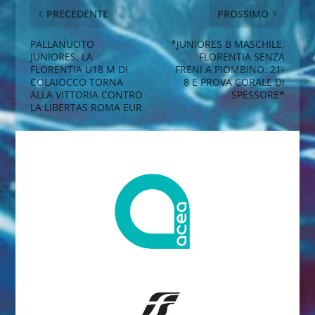
PRECEDENTE
PROSSIMO
PALLANUOTO
*JUNIORES B MASCHILE,
JUNIORES, LA
FLORENTIA SENZA
FLORENTIA U18 M DI
FRENI A PIOMBINO: 21-
COLAIOCCO TORNA
8 E PROVA CORALE DI
ALLA VITTORIA CONTRO
SPESSORE*
LA LIBERTAS ROMA EUR