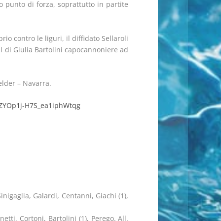
 punto di forza, soprattutto in partite
o contro le liguri, il diffidato Sellaroli
oal di Giulia Bartolini capocannoniere ad
elder – Navarra.
nZYOp1j-H7S_ea1iphWtqg
inigaglia, Galardi, Centanni, Giachi (1),
etti, Cortoni, Bartolini (1), Perego. All.