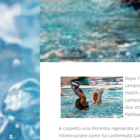
Dopo l
campio
match c
campio
due vit
Padova
A cospetto una Florentia rigenerata in
l’eliminazione come ha confermato Cat
0