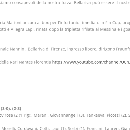
siamo consapevoli della nostra forza. Bellariva può essere il nostro
ia Marioni ancora ai box per l’infortunio rimediato in Fin Cup, propri
otti e Allegra Lapi, rinata dopo la tripletta rifilata al Messina e i g
unale Nannini, Bellariva di Firenze, ingresso libero, dirigono Fraunf
della Rari Nantes Florentia
https://www.youtube.com/channel/UC
(3-0), (2-3)
irosa (2 (1 rig)), Marani, Giovannangeli (3), Tankeeva, Picozzi (2), S
Morelli, Cordovani, Cotti, Lapi (1), Sorbi (1), Francini, Lauren, Giann