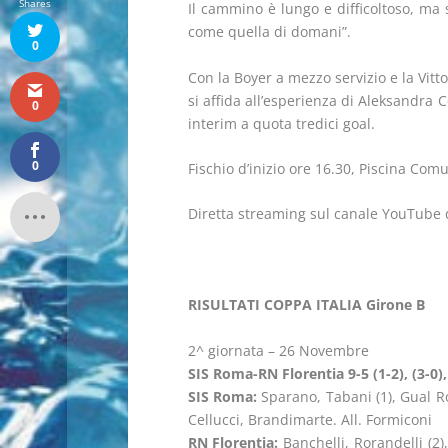
Shares
Il cammino è lungo e difficoltoso, ma 
come quella di domani”.
0
Con la Boyer a mezzo servizio e la Vittor
si affida all’esperienza di Aleksandra C
0
interim a quota tredici goal.
0
Fischio d’inizio ore 16.30, Piscina Com
Diretta streaming sul canale YouTube 
RISULTATI COPPA ITALIA Girone B
2^ giornata – 26 Novembre
SIS Roma-RN Florentia 9-5 (1-2), (3-0), 
SIS Roma:
Sparano, Tabani (1), Gual Rov
Cellucci, Brandimarte. All. Formiconi
RN Florentia:
Banchelli, Rorandelli (2), 