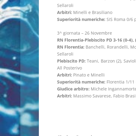
Sellaroli
Arbitri:
Minelli e Brasiliano
Superiorità numeriche:
SIS Roma 0/6 p
3^ giornata – 26 Novembre
RN Florentia-Plebiscito PD 3-16 (0-4), (0
RN Florentia:
Banchelli, Rorandelli, More
Sellaroli
Plebiscito PD:
Teani, Barzon (2), Savioli
All Posterivo
Arbitri:
Pinato e Minelli
Superiorità numeriche:
Florentia 1/11 
Giudice arbitro:
Michele Ingannamort
Arbitri:
Massimo Savarese, Fabio Brasil