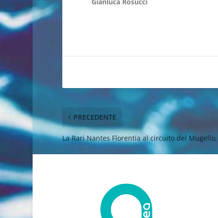
Gianluca Rosucci
PRECEDENTE
La Rari Nantes Florentia al circuito del Mugello, 