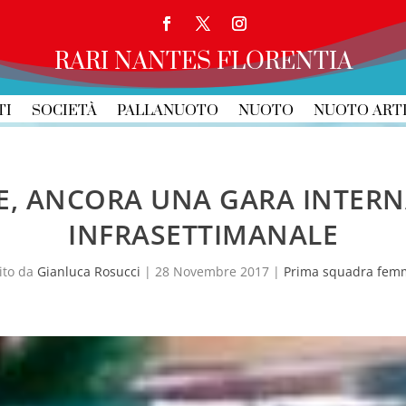
RARI NANTES FLORENTIA
TI
SOCIETÀ
PALLANUOTO
NUOTO
NUOTO ART
E, ANCORA UNA GARA INTER
INFRASETTIMANALE
ito da
Gianluca Rosucci
|
28 Novembre 2017
|
Prima squadra femm