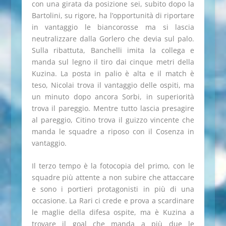
con una girata da posizione sei, subito dopo la
Bartolini, su rigore, ha l’opportunità di riportare
in vantaggio le biancorosse ma si lascia
neutralizzare dalla Gorlero che devia sul palo.
Sulla ribattuta, Banchelli imita la collega e
manda sul legno il tiro dai cinque metri della
Kuzina. La posta in palio è alta e il match è
teso, Nicolai trova il vantaggio delle ospiti, ma
un minuto dopo ancora Sorbi, in superiorità
trova il pareggio. Mentre tutto lascia presagire
al pareggio, Citino trova il guizzo vincente che
manda le squadre a riposo con il Cosenza in
vantaggio.
Il terzo tempo è la fotocopia del primo, con le
squadre più attente a non subire che attaccare
e sono i portieri protagonisti in più di una
occasione. La Rari ci crede e prova a scardinare
le maglie della difesa ospite, ma è Kuzina a
trovare il goal che manda a più due le