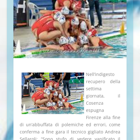
Nell’indigesto
recupero della
settima
giornata, il
Cosenza
espugna
Firenze alla fine
di un’abbuffata di polemiche ed errori, come
conferma a fine gara il tecnico gigliato Andrea
Sellaroli: “Sono stufo di vedere vanificato il