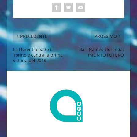
PRECEDENTE
PROSSIMO
La Florentia batte il
Rari Nantes Florentia:
Torino e centra la prima
PRONTO FUTURO
vittoria del 2018