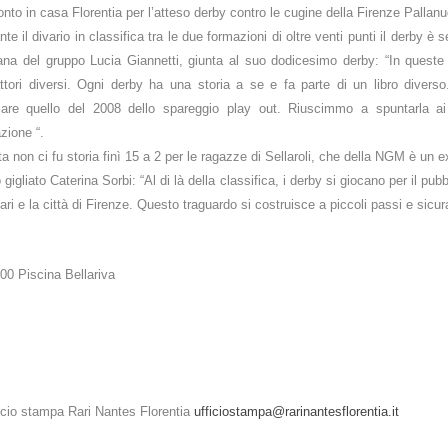
onto in casa Florentia per l’atteso derby contro le cugine della Firenze Pallanu
te il divario in classifica tra le due formazioni di oltre venti punti il derby
ana del gruppo Lucia Giannetti, giunta al suo dodicesimo derby: “In queste p
ttori diversi. Ogni derby ha una storia a se e fa parte di un libro divers
care quello del 2008 dello spareggio play out. Riuscimmo a spuntarla ai
zione “.
ta non ci fu storia finì 15 a 2 per le ragazze di Sellaroli, che della NGM è un
gigliato Caterina Sorbi: “Al di là della classifica, i derby si giocano per il pubbl
Rari e la città di Firenze. Questo traguardo si costruisce a piccoli passi e si
5.00 Piscina Bellariva
ficio stampa Rari Nantes Florentia
ufficiostampa@rarinantesflorentia.it