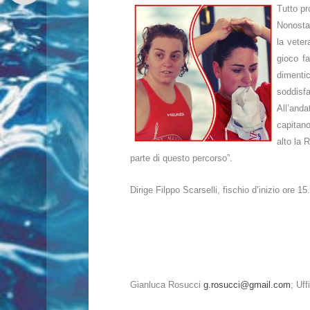
Tutto pr
Nonostan
la veter
gioco fa
dimenti
soddisfa
All’anda
capitano 
alto la 
parte di questo percorso”.
Dirige Filppo Scarselli, fischio d’inizio ore 1
Gianluca Rosucci
g.rosucci@gmail.com
; Uf