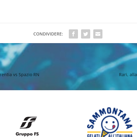
CONDIVIDERE:
rentia vs Spazio RN
Rari, all