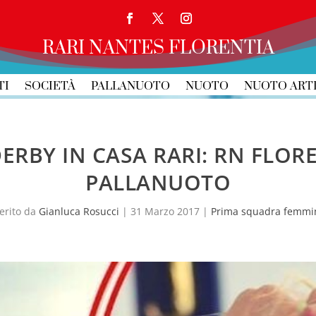
RARI NANTES FLORENTIA
TI
SOCIETÀ
PALLANUOTO
NUOTO
NUOTO ART
ERBY IN CASA RARI: RN FLOR
PALLANUOTO
erito da
Gianluca Rosucci
|
31 Marzo 2017
|
Prima squadra femmin