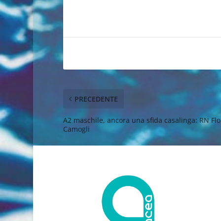
PRECEDENTE
A2 maschile, ancora una sfida casalinga: RN Flo
Camogli