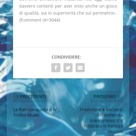
davvero contenti per aver visto anche un gioco
di qualità, sia in superiorità che sul perimetro».
{fcomment id=3044}
CONDIVIDERE:
PRECEDENTE
PROSSIMO
La Rari conquista il IV
Tradizione e successi
Trofeo Mukki
del setterosa
biancorosso: il 4
febbraio in Palazzo
Vecchio