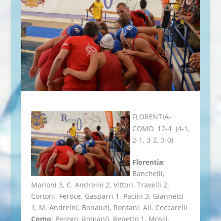
FLORENTIA-
COMO 12-4 (4-1,
2-1, 3-2, 3-0)
Florentia
:
Banchelli,
Marioni 3, C. Andreini 2, Vittori, Travelli 2,
Cortoni, Feroce, Gasparri 1, Pacini 3, Giannetti
1, M. Andreini, Bonaiuti, Rontani. All. Ceccarelli
Como
: Perego, Romanò, Repetto 1, Mossi,