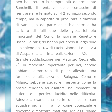
ben ha protetto la sempre più determinante
Banchelli. Il tentativo delle comasche di
rientrare si è fermato sul 4-2 ad inizio secondo
tempo, ma la capacità di procurarsi situazioni
di vantaggio da parte delle biancorosse ha
caricato di falli due delle giocatrici più
importanti del Como, la giovane Repetto e
Bosco. Le rarigirls hanno poi preso il largo sino
allo splendido 10-4 di Lucia Giannetti e al 12-4
di Gasparri, alla prima realizzazione in A2.
Grande soddisfazione per Maurizio Ceccarelli:
«È un momento importante per noi, perché
abbiamo dimostrato di poter allestire una
formazione all’altezza di Bologna, Como e
Milano, sebbene squadre inesperte come la
nostra tendano ad esaltarsi nei momenti di
euforia e a perdere lucidità nelle difficoltà.
Adesso arrivano una serie di incontri con
squadre più simili a noi come potenziale e
dovremo dimostrare maturità. Ma oggi siamo