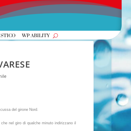
ISTICO
WP ABILITY
VARESE
ile
scussa del girone Nord.
i che nel giro di qualche minuto indirizzano il