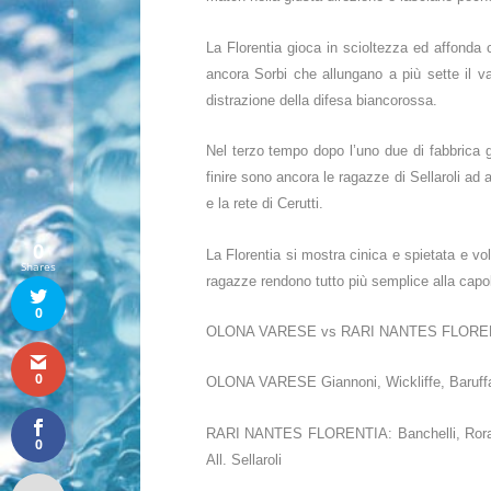
La Florentia gioca in scioltezza ed affonda 
ancora Sorbi che allungano a più sette il va
distrazione della difesa biancorossa.
Nel terzo tempo dopo l’uno due di fabbrica g
finire sono ancora le ragazze di Sellaroli ad
e la rete di Cerutti.
0
La Florentia si mostra cinica e spietata e vola
Shares
ragazze rendono tutto più semplice alla capol
0
OLONA VARESE vs RARI NANTES FLORENTIA 
0
OLONA VARESE Giannoni, Wickliffe, Baruffato
RARI NANTES FLORENTIA: Banchelli, Rorandelli
0
All. Sellaroli