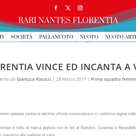
RARI NANTES FLORENTIA
TI
SOCIETÀ
PALLANUOTO
NUOTO
NUOTO ART
ORENTIA VINCE ED INCANTA A 
erito da
Gianluca Rosucci
|
28 Marzo 2017
|
Prima squadra femmin
entia spietata centra la decima vittoria consecutiva e si conferma regina indi
 tempo è tutto di marca gigliata con le reti di Bartolini, Curandai e Rorandell
e speranze alle padrone di casa.