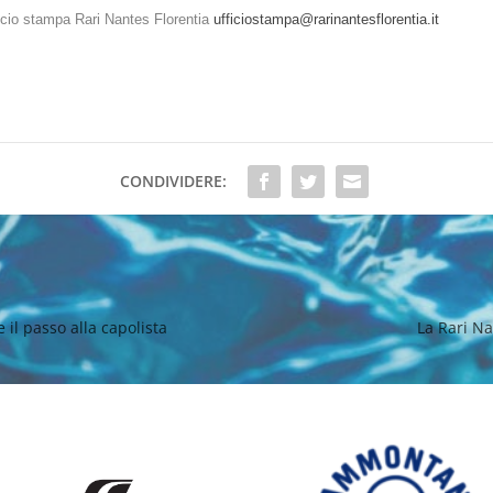
ficio stampa Rari Nantes Florentia
ufficiostampa@rarinantesflorentia.it
CONDIVIDERE:
e il passo alla capolista
La Rari Na