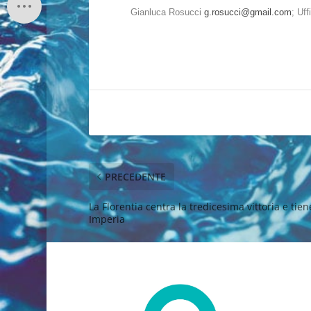
Gianluca Rosucci
g.rosucci@gmail.com
; Uf
PRECEDENTE
La Florentia centra la tredicesima vittoria e tien
Imperia