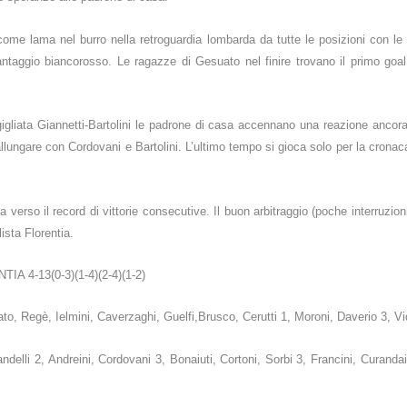
come lama nel burro nella retroguardia lombarda da tutte le posizioni con le
ntaggio biancorosso. Le ragazze di Gesuato nel finire trovano il primo goal
igliata Giannetti-Bartolini le padrone di casa accennano una reazione ancor
 allungare con Cordovani e Bartolini. L’ultimo tempo si gioca solo per la crona
 verso il record di vittorie consecutive. Il buon arbitraggio (poche interruzioni)
ista Florentia.
4-13(0-3)(1-4)(2-4)(1-2)
, Regè, Ielmini, Caverzaghi, Guelfi,Brusco, Cerutti 1, Moroni, Daverio 3, Vi
 2, Andreini, Cordovani 3, Bonaiuti, Cortoni, Sorbi 3, Francini, Curandai 1