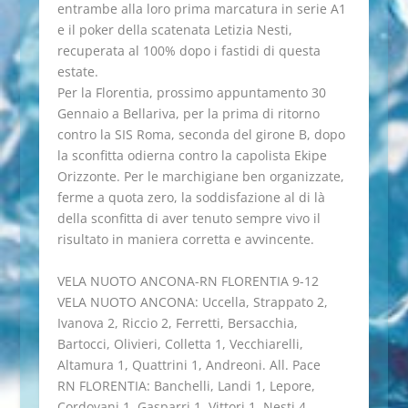
entrambe alla loro prima marcatura in serie A1
e il poker della scatenata Letizia Nesti,
recuperata al 100% dopo i fastidi di questa
estate.
Per la Florentia, prossimo appuntamento 30
Gennaio a Bellariva, per la prima di ritorno
contro la SIS Roma, seconda del girone B, dopo
la sconfitta odierna contro la capolista Ekipe
Orizzonte. Per le marchigiane ben organizzate,
ferme a quota zero, la soddisfazione al di là
della sconfitta di aver tenuto sempre vivo il
risultato in maniera corretta e avvincente.
VELA NUOTO ANCONA-RN FLORENTIA 9-12
VELA NUOTO ANCONA: Uccella, Strappato 2,
Ivanova 2, Riccio 2, Ferretti, Bersacchia,
Bartocci, Olivieri, Colletta 1, Vecchiarelli,
Altamura 1, Quattrini 1, Andreoni. All. Pace
RN FLORENTIA: Banchelli, Landi 1, Lepore,
Cordovani 1, Gasparri 1, Vittori 1, Nesti 4,