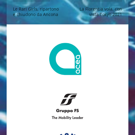
Le Rari Girls, ripartono
La Florentia vola, con
e chiudono da Ancona
vista Tokyo 2021