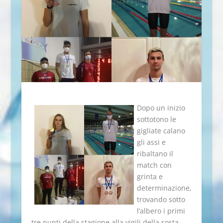
Dopo un inizio
sottotono le
gigliate calano
gli assi e
ribaltano il
match con
grinta e
determinazione,
trovando sotto
l’albero i primi
tre punti della stagione alla vigili della sosta