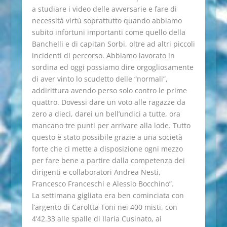
a studiare i video delle avversarie e fare di
necessità virtù soprattutto quando abbiamo
subito infortuni importanti come quello della
Banchelli e di capitan Sorbi, oltre ad altri piccoli
incidenti di percorso. Abbiamo lavorato in
sordina ed oggi possiamo dire orgogliosamente
di aver vinto lo scudetto delle “normali”,
addirittura avendo perso solo contro le prime
quattro. Dovessi dare un voto alle ragazze da
zero a dieci, darei un bell’undici a tutte, ora
mancano tre punti per arrivare alla lode. Tutto
questo è stato possibile grazie a una società
forte che ci mette a disposizione ogni mezzo
per fare bene a partire dalla competenza dei
dirigenti e collaboratori Andrea Nesti,
Francesco Franceschi e Alessio Bocchino”.
La settimana gigliata era ben cominciata con
l’argento di Caroltta Toni nei 400 misti, con
4’42.33 alle spalle di Ilaria Cusinato, ai