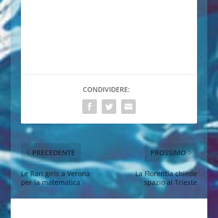
CONDIVIDERE:
PRECEDENTE
PROSSIMO
Le Rari girls a Verona
La Florentia chiede
per la matematica
spazio al Trieste