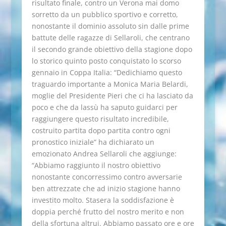
risultato finale, contro un Verona mai domo
sorretto da un pubblico sportivo e corretto,
nonostante il dominio assoluto sin dalle prime
battute delle ragazze di Sellaroli, che centrano
il secondo grande obiettivo della stagione dopo
lo storico quinto posto conquistato lo scorso
gennaio in Coppa Italia: “Dedichiamo questo
traguardo importante a Monica Maria Belardi,
moglie del Presidente Pieri che ci ha lasciato da
poco e che da lassù ha saputo guidarci per
raggiungere questo risultato incredibile,
costruito partita dopo partita contro ogni
pronostico iniziale” ha dichiarato un
emozionato Andrea Sellaroli che aggiunge:
“Abbiamo raggiunto il nostro obiettivo
nonostante concorressimo contro avversarie
ben attrezzate che ad inizio stagione hanno
investito molto. Stasera la soddisfazione è
doppia perché frutto del nostro merito e non
della sfortuna altrui. Abbiamo passato ore e ore