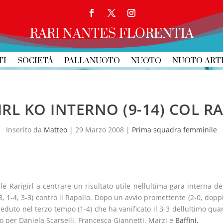
RARI NANTES FLORENTIA
TI
SOCIETÀ
PALLANUOTO
NUOTO
NUOTO ART
IRL KO INTERNO (9-14) COL R
Inserito da
Matteo
|
29 Marzo 2008
|
Prima squadra femminile
le Rarigirl a centrare un risultato utile nellultima gara interna d
-3, 1-4, 3-3) contro il Rapallo. Dopo un avvio promettente (2-0, dopp
eduto nel terzo tempo (1-4) che ha vanificato il 3-3 dellultimo quar
o per Daniela Scarselli, Francesca Giannetti, Marzi e
Baffini.