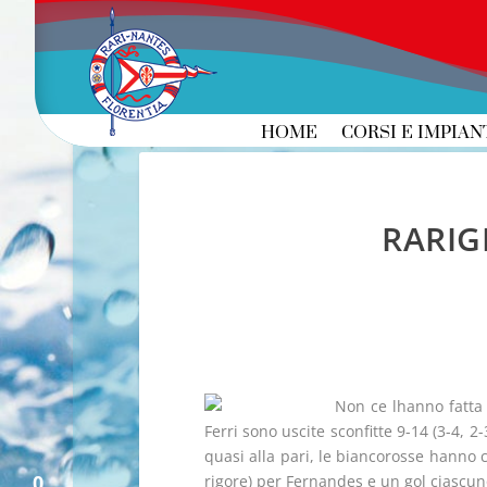
HOME
CORSI E IMPIAN
RARIG
Non ce lhanno fatta 
Ferri sono uscite sconfitte 9-14 (3-4, 2
quasi alla pari, le biancorosse hanno c
0
rigore) per Fernandes e un gol ciascun