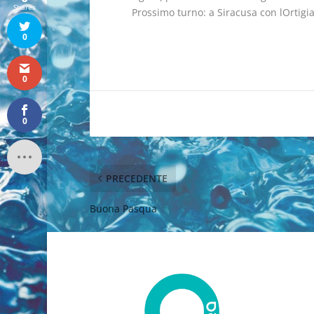
Shares
Prossimo turno: a Siracusa con lOrtigi
0
0
0
PRECEDENTE
Buona Pasqua