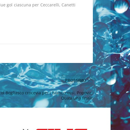
due gol ciascuna per Ceccarelli, Canetti
PROSSIMO
ol Bogliasco crocevia per i biancorossi, Popovic:
Quasi una finale