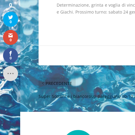
0
Determinazione, grinta e voglia di vinc
Shares
e Giachi. Prossimo turno: sabato 24 ge
0
0
0
PRECEDENTE
Super Sottani e i biancorossi pareggiano 10-10 