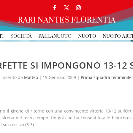
RARI NANTES FLORENTIA
TI
SOCIETÀ
PALLANUOTO
NUOTO
NUOTO ART
RFETTE SI IMPONGONO 13-12 S
Inserito da
Matteo
|
19 Gennaio 2009
|
Prima squadra femminile
no il girone di ritorno con una convincente vittoria 13-12 sullOrti
i sirena nel terzo tempo. Un gol che ha consentito alle biancoross
l successivo (3-3).