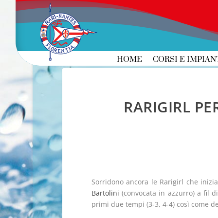
HOME
CORSI E IMPIAN
RARIGIRL PE
Sorridono ancora le Rarigirl che inizia
Bartolini
(convocata in azzurro) a fil d
primi due tempi (3-3, 4-4) così come de