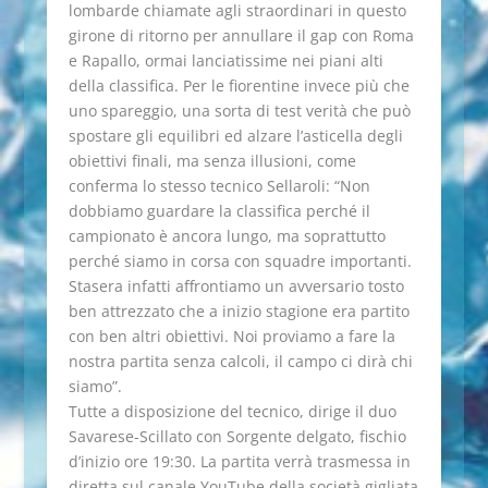
lombarde chiamate agli straordinari in questo
girone di ritorno per annullare il gap con Roma
e Rapallo, ormai lanciatissime nei piani alti
della classifica. Per le fiorentine invece più che
uno spareggio, una sorta di test verità che può
spostare gli equilibri ed alzare l’asticella degli
obiettivi finali, ma senza illusioni, come
conferma lo stesso tecnico Sellaroli: “Non
dobbiamo guardare la classifica perché il
campionato è ancora lungo, ma soprattutto
perché siamo in corsa con squadre importanti.
Stasera infatti affrontiamo un avversario tosto
ben attrezzato che a inizio stagione era partito
con ben altri obiettivi. Noi proviamo a fare la
nostra partita senza calcoli, il campo ci dirà chi
siamo”.
Tutte a disposizione del tecnico, dirige il duo
Savarese-Scillato con Sorgente delgato, fischio
d’inizio ore 19:30. La partita verrà trasmessa in
diretta sul canale YouTube della società gigliata