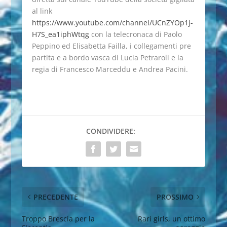
al link
https://www.youtube.com/channel/UCnZYOp1j-
H7S_ea1iphWtqg
con la telecronaca di Paolo
Peppino ed Elisabetta Failla, i collegamenti pre
partita e a bordo vasca di Lucia Petraroli e la
regia di Francesco Marceddu e Andrea Pacini.
CONDIVIDERE:
PRECEDENTE
PROSSIMO
Troppo Brescia per la
Rari girls, un ottimo